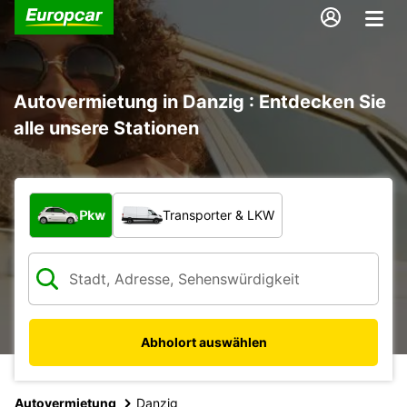
Autovermietung in Danzig : Entdecken Sie
alle unsere Stationen
Welche Art von Fahrzeug?
Pkw
Transporter & LKW
Abholort auswählen
Autovermietung
Danzig