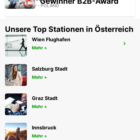
Gewinner B2B-Award
GOLENIOW - POLAND
Unsere Top Stationen in Österreich
Wien Flughafen
FLUGHAFEN RØNNE (INSEL BORNHOLM)
Mehr +
RONNE - DENMARK
Salzburg Stadt
Mehr +
Graz Stadt
Mehr +
Innsbruck
Mehr +