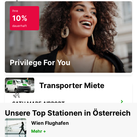
Ihre
KECSKEMET
10%
KECSKEMET - HUNGARY
dauerhaft
FLUGHAFEN DEBRECEN
Privilege For You
DEBRECEN - HUNGARY
Transporter Miete
SATU MARE AIRPORT
SATU MARE - ROMANIA
Unsere Top Stationen in Österreich
Wien Flughafen
Mehr +