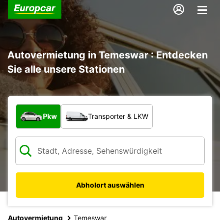
Autovermietung in Temeswar : Entdecken
Sie alle unsere Stationen
Welche Art von Fahrzeug?
Pkw
Transporter & LKW
Abholort auswählen
Autovermietung
Temeswar