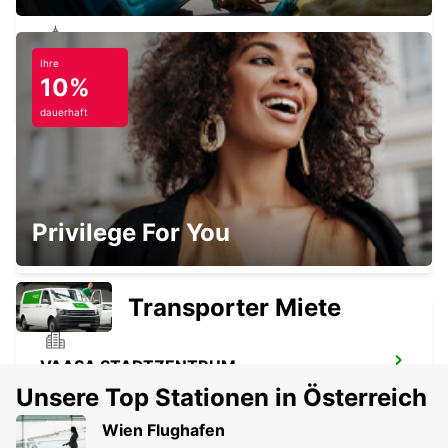
Ihre
SUNDSVALL - IKC
10%
SUNDSVALL - SWEDEN
dauerhaft
SUNDSVALL BAHNHOF
Privilege For You
SUNDSVALL - SWEDEN
Transporter Miete
VAASA STADTZENTRUM
VAASA - FINLAND
Unsere Top Stationen in Österreich
Wien Flughafen