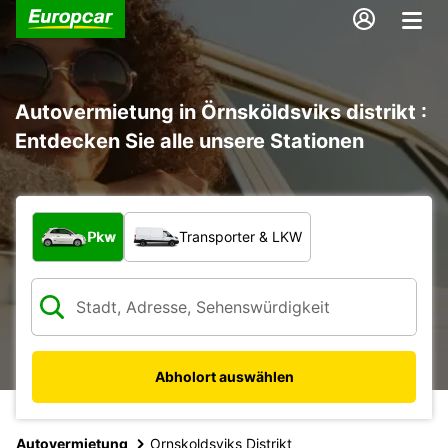
Autovermietung in Örnsköldsviks distrikt :
Entdecken Sie alle unsere Stationen
Welche Art von Fahrzeug?
Pkw
Transporter & LKW
Abholort auswählen
Autovermietung
Ornskoldsviks Distrikt