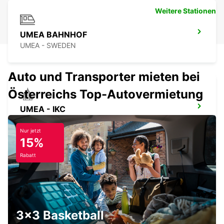
Weitere Stationen
UMEA BAHNHOF
UMEA - SWEDEN
Auto und Transporter mieten bei
Österreichs Top-Autovermietung
UMEA - IKC
UMEA - SWEDEN
Nur jetzt
15%
Rabatt
SUNDSVALL MIDLANDA FLGHF
SUNDSVALL - SWEDEN
3x3 Basketball