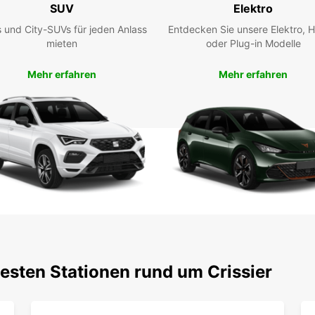
wie
SUV
Elektro
Kos
 und City-SUVs für jeden Anlass
Entdecken Sie unsere Elektro, H
Ent
mieten
oder Plug-in Modelle
ein
Mehr erfahren
Mehr erfahren
Crissi
es kul
Lands
Europc
Regio
zu ent
Buc
Lie
Wir ma
esten Stationen rund um Crissier
Europc
vor Or
Angebo