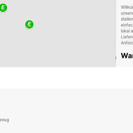
Willko
unser
stelle
einfac
lokal 
Liefe
Anfor
War
Qua
Lie
gep
und
Kun
zur
Lie
Mie
rzeug
Flex
dam