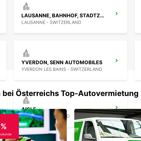
freuen
Transp
LAUSANNE, BAHNHOF, STADTZENTRUM
unverg
LAUSANNE - SWITZERLAND
YVERDON, SENN AUTOMOBILES
YVERDON LES BAINS - SWITZERLAND
 bei Österreichs Top-Autovermietung
AIGLE
AIGLE - SWITZERLAND
0%
eukunde