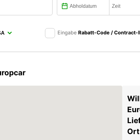
Eingabe
Rabatt-Code / Contract-
uropcar
Wil
Eur
Lie
Ort