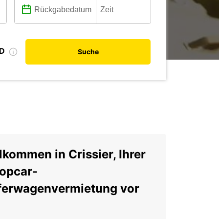
ID
Suche
lkommen in Crissier, Ihrer
opcar-
ferwagenvermietung vor