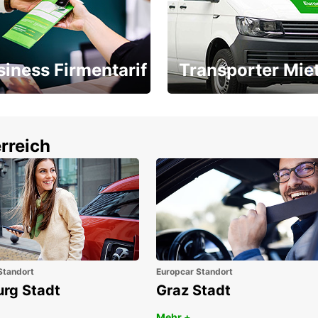
siness Firmentarif
Transporter Mie
Ihr Transporter für jeden
latz ÖGVS B2B-Award
Bedarf
rreich
Standort
Europcar Standort
urg Stadt
Graz Stadt
Mehr +