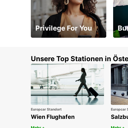
ANNEMASSE
ANNEMASSE - FRANCE
Privilege For You
Bu
Mitgliedschaft mit
1. P
Vorteilen
Unsere Top Stationen in Öste
Europcar Standort
Europcar 
Wien Flughafen
Salzb
Mehr +
Mehr +