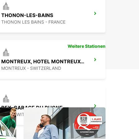
 uns darauf, Ihnen zu helfen, Ihre
ortbedürfnisse zu erfüllen und Ihnen einen
THONON-LES-BAINS
esslichen Aufenthalt in Crissier zu ermöglichen.
THONON LES BAINS - FRANCE
Weitere Stationen
MONTREUX, HOTEL MONTREUX-PALACE
MONTREUX - SWITZERLAND
BEX, GARAGE DU RHONE
BEX - SWITZERLAND