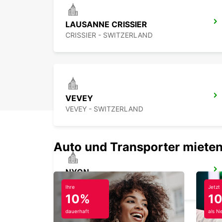
LAUSANNE CRISSIER
CRISSIER - SWITZERLAND
VEVEY
VEVEY - SWITZERLAND
Auto und Transporter mieten
NYON
NYON - SWITZERLAND
Ihre
Jetzt
10%
1
dauerhaft
als N