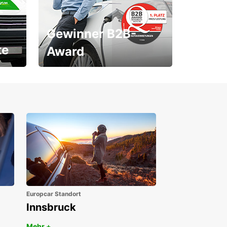
Gewinner B2B-
te
Award
1. Platz ÖGVS B2B-Award
Europcar Standort
Innsbruck
Mehr +