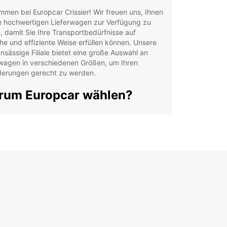
mmen bei Europcar Crissier! Wir freuen uns, Ihnen
e hochwertigen Lieferwagen zur Verfügung zu
n, damit Sie Ihre Transportbedürfnisse auf
he und effiziente Weise erfüllen können. Unsere
ansässige Filiale bietet eine große Auswahl an
rwagen in verschiedenen Größen, um Ihren
derungen gerecht zu werden.
um Europcar wählen?
lität und Zuverlässigkeit: Unsere
ferwagenflotte wird regelmäßig gewartet und
flegt, um sicherzustellen, dass Sie komfortabel
 sicher unterwegs sind.
denservice: Unser erfahrenes Team steht Ihnen
 Seite, um Ihnen bei der Auswahl des richtigen
ferwagens und bei allen Fragen während Ihres
tzeitraums zu helfen.
ibilität: Wir bieten flexible Mietkonditionen an,
it Sie Ihren Lieferwagen so lange mieten können,