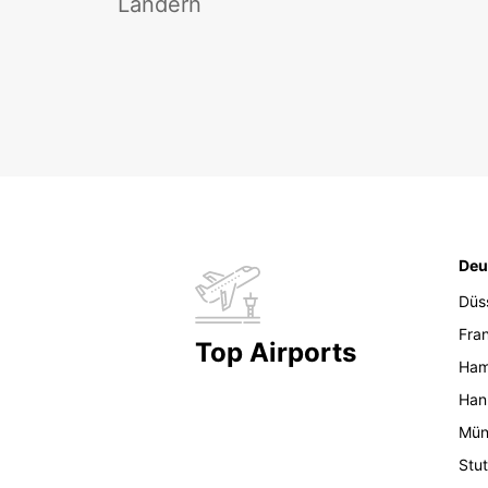
Ländern
Deu
Düs
Fran
Top Airports
Ham
Han
Mün
Stut