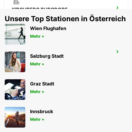
KIRCHBERG BURGDORF
KIRCHBERG - SWITZERLAND
Unsere Top Stationen in Österreich
Wien Flughafen
Mehr +
MONTREUX, HOTEL MONTREUX-PALACE
Salzburg Stadt
MONTREUX - SWITZERLAND
Mehr +
Graz Stadt
Mehr +
Innsbruck
Mehr +