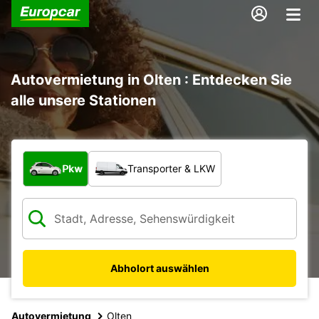
Autovermietung in Olten : Entdecken Sie
alle unsere Stationen
Welche Art von Fahrzeug?
Pkw
Transporter & LKW
Abholort auswählen
Autovermietung
Olten