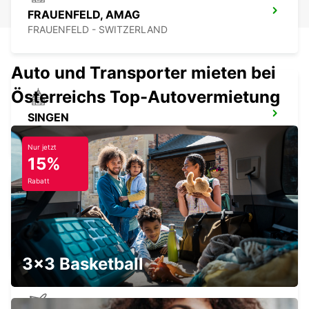
FRAUENFELD, AMAG
FRAUENFELD - SWITZERLAND
Auto und Transporter mieten bei
Österreichs Top-Autovermietung
SINGEN
SINGEN - GERMANY
Nur jetzt
15%
Rabatt
FRIEDRICHSHAFEN STADT
FRIEDRICHSHAFEN - GERMANY
3x3 Basketball