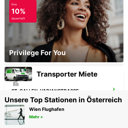
Ihre
FRIEDRICHSHAFEN FLUGHAFEN
10%
FRIEDRICHSHAFEN - GERMANY
dauerhaft
PFULLENDORF
Privilege For You
PFULLENDORF - GERMANY
Transporter Miete
ST. GALLEN, VADIANSTRASSE
ST. GALLEN - SWITZERLAND
Unsere Top Stationen in Österreich
Wien Flughafen
Mehr +