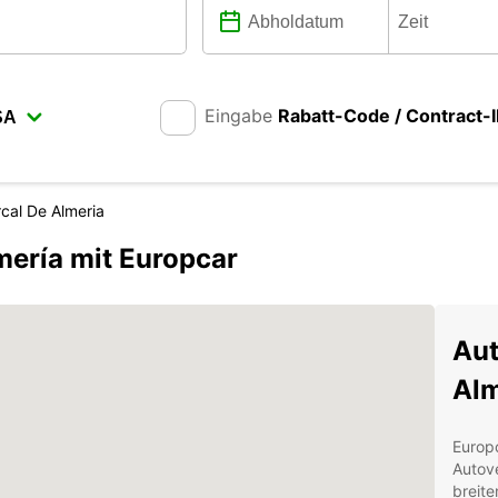
Eingabe
Rabatt-Code / Contract-
cal De Almeria
mería mit Europcar
Aut
Alm
Europc
Autove
breit