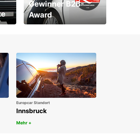
Gewinner B2B-
te
Award
1. Platz ÖGVS B2B-Award
Europcar Standort
Innsbruck
Mehr +