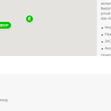
sicher
Bedürf
privat
das ri
Hoc
Fle
24/
Aus
Unsere
Ihnen 
richti
dass I
verste
uns, I
Profit
Almerí
vollen
rzeug
erlebe