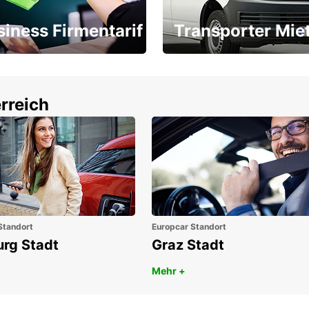
siness Firmentarif
Transporter Mie
Ihr Transporter für jeden
latz ÖGVS B2B-Award
Bedarf
rreich
Standort
Europcar Standort
urg Stadt
Graz Stadt
Mehr +