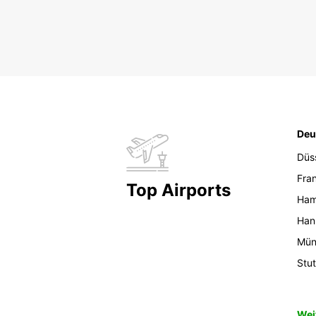
Deu
Düs
Fran
Top Airports
Ham
Han
Mün
Stut
Wei