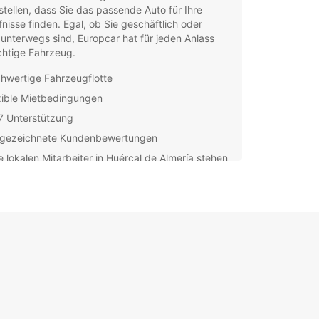
stellen, dass Sie das passende Auto für Ihre
nisse finden. Egal, ob Sie geschäftlich oder
 unterwegs sind, Europcar hat für jeden Anlass
chtige Fahrzeug.
hwertige Fahrzeugflotte
xible Mietbedingungen
7 Unterstützung
gezeichnete Kundenbewertungen
 lokalen Mitarbeiter in Huércal de Almería stehen
zur Verfügung, um Ihnen bei der Auswahl des
gen Fahrzeugs zu helfen und um sicherzustellen,
hr Mietprozess reibungslos verläuft. Wir
hen, dass Ihre Zeit wertvoll ist, und wir bemühen
hnen den bestmöglichen Service zu bieten.
ieren Sie von der Autovermietung in Huércal de
a mit Europcar und genießen Sie Ihre Reise in
 Zügen. Buchen Sie jetzt Ihr Fahrzeug und
n Sie die Freiheit, die Ihnen ein Mietwagen bietet.