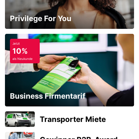
Privilege For You
Jetzt
10%
als Neukunde
Business Firmentarif
Transporter Miete