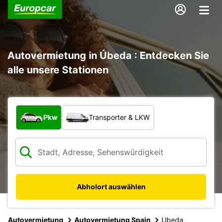
Autovermietung in Úbeda : Entdecken Sie
alle unsere Stationen
Welche Art von Fahrzeug?
Pkw
Transporter & LKW
Abholort auswählen
Autovermietung
Autovermietung Spain
Ubeda