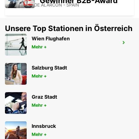
Gewinner B2B-Award
POZUELO DE ALARCON - SPAIN
Unsere Top Stationen in Österreich
Wien Flughafen
MADRID CHAMARTIN BAHNHOF
Mehr +
MADRID - SPAIN
Salzburg Stadt
Mehr +
Graz Stadt
Mehr +
Innsbruck
Mehr +