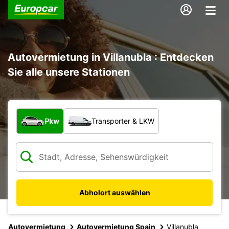
Autovermietung in Villanubla : Entdecken
Sie alle unsere Stationen
Welche Art von Fahrzeug?
Pkw
Transporter & LKW
Abholort auswählen
Autovermietung
Autovermietung Spain
Villanubla