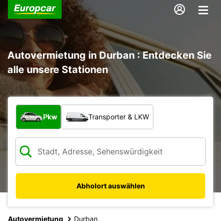
Autovermietung in Durban : Entdecken Sie
alle unsere Stationen
Welche Art von Fahrzeug?
Pkw
Transporter & LKW
Abholort auswählen
Autovermietung
Durban