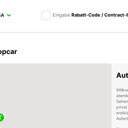
Eingabe
Rabatt-Code / Contract-
opcar
Aut
Willko
atemb
Sehens
privat
erstkl
Aufent