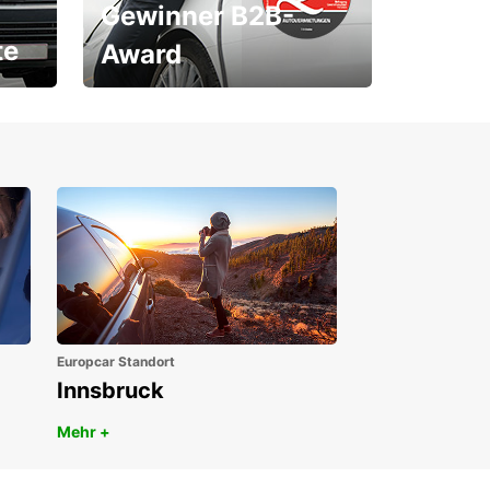
Gewinner B2B-
te
Award
1. Platz ÖGVS B2B-Award
Europcar Standort
Innsbruck
Mehr +