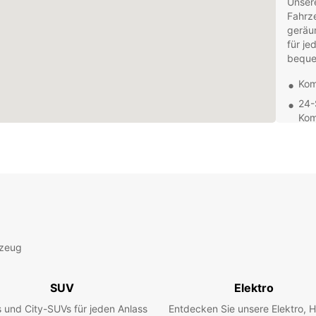
Unsere
Fahrz
geräu
für je
bequem
Kom
24-
Kom
Zus
Kin
Fre
bei
behi
Entde
eigen
rzeug
Sie d
die lo
unsere
SUV
Elektro
indivi
 und City-SUVs für jeden Anlass
Entdecken Sie unsere Elektro, H
Buchen