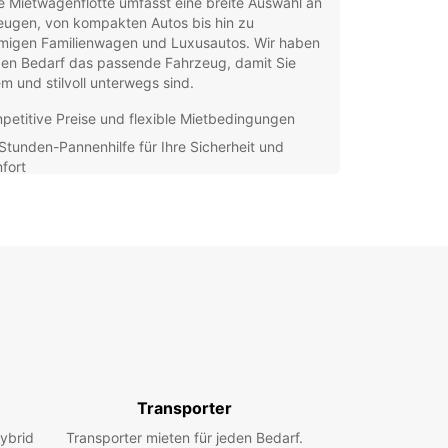
 Mietwagenflotte umfasst eine breite Auswahl an
eugen, von kompakten Autos bis hin zu
migen Familienwagen und Luxusautos. Wir haben
den Bedarf das passende Fahrzeug, damit Sie
 und stilvoll unterwegs sind.
petitive Preise und flexible Mietbedingungen
Stunden-Pannenhilfe für Ihre Sicherheit und
fort
ätzliche Optionen wie Navigationssysteme und
dersitze für Ihre Bequemlichkeit
undliches und professionelles Personal, das Ihnen
 der Auswahl des richtigen Fahrzeugs gerne
lflich ist
cken Sie Kathu und seine Umgebung in Ihrem
en Tempo mit einem Mietwagen von Europcar. Ob
ie atemberaubenden Landschaften erkunden oder
kalen Attraktionen besuchen möchten, mit
m Service haben Sie die Freiheit, Ihre Reise
Transporter
duell zu gestalten.
ybrid
Transporter mieten für jeden Bedarf.
 Sie noch heute Ihre Autovermietung in Kathu