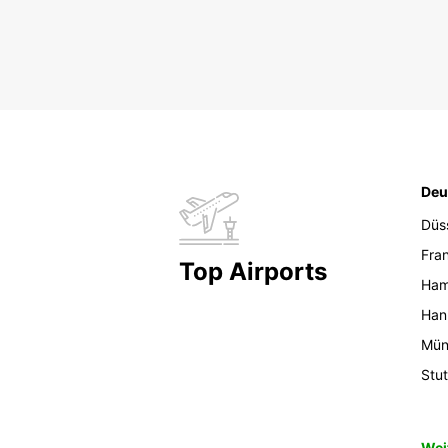
Deu
Düs
Fran
Top Airports
Ham
Han
Mün
Stut
Wei