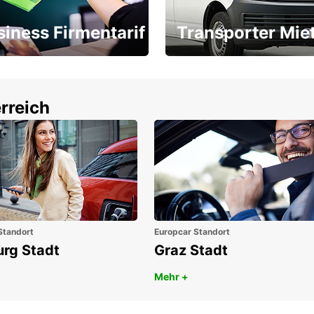
siness Firmentarif
Transporter Mie
Ihr Transporter für jeden
latz ÖGVS B2B-Award
Bedarf
rreich
Standort
Europcar Standort
urg Stadt
Graz Stadt
Mehr +