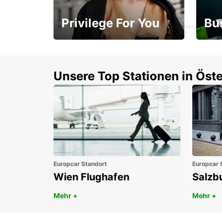
GABORONE - BOTSWANA
Privilege For You
Bu
Mitgliedschaft mit
1. P
Vorteilen
Unsere Top Stationen in Öste
Europcar Standort
Europcar 
Wien Flughafen
Salzb
Mehr +
Mehr +