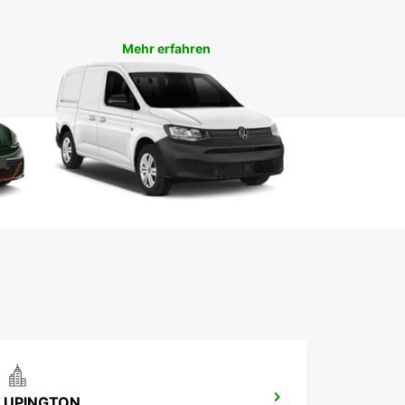
ropcar und genießen Sie eine sorgenfreie und
essliche Reise in dieser bezaubernden Stadt.
Mehr erfahren
UPINGTON