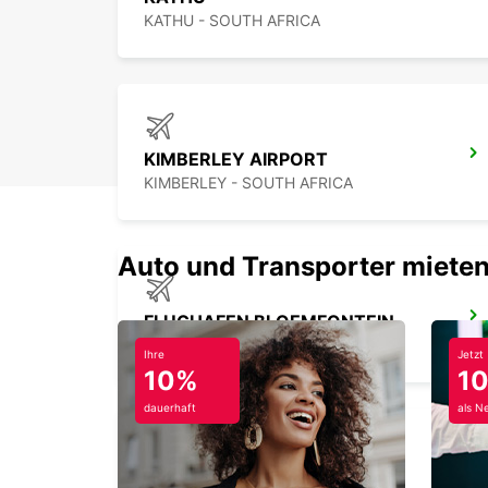
KATHU - SOUTH AFRICA
KIMBERLEY AIRPORT
KIMBERLEY - SOUTH AFRICA
Auto und Transporter mieten
FLUGHAFEN BLOEMFONTEIN
BLOEMFONTEIN - SOUTH AFRICA
Ihre
Jetzt
10%
1
dauerhaft
als N
FLUGHAFEN GABORONE