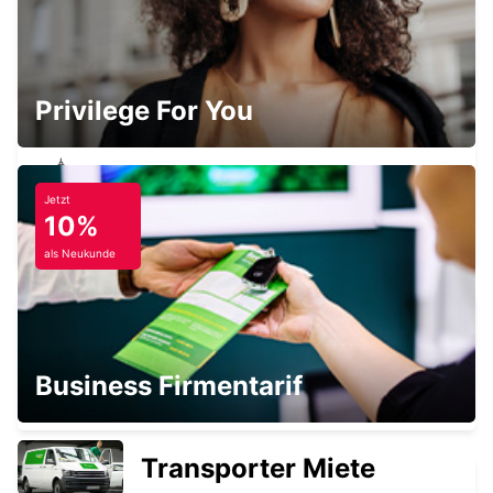
MAFIKENG
MAFIKENG - SOUTH AFRICA
Privilege For You
Jetzt
BRAAMFONTEIN
10%
BRAAMFONTEIN - SOUTH AFRICA
als Neukunde
RANDBURG
Business Firmentarif
JOHANNESBURG - SOUTH AFRICA
Transporter Miete