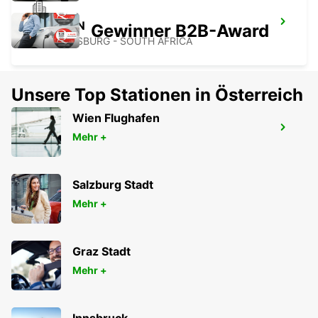
SANDTON
Gewinner B2B-Award
JOHANNESBURG - SOUTH AFRICA
Unsere Top Stationen in Österreich
Wien Flughafen
FLUGHAFEN LANSERIA
Mehr +
JOHANNESBURG - SOUTH AFRICA
Salzburg Stadt
Mehr +
Graz Stadt
Mehr +