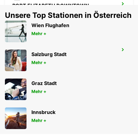
PORT ELIZABETH DOWNTOWN
GQEBERHA - SOUTH AFRICA
Unsere Top Stationen in Österreich
Wien Flughafen
Mehr +
PORT ELIZABETH FLGHF
Salzburg Stadt
PORT ELIZABETH - SOUTH AFRICA
Mehr +
Graz Stadt
Mehr +
Innsbruck
Mehr +