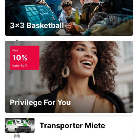
STELLENBOSCH
STELLENBOSCH - SOUTH AFRICA
3x3 Basketball
Ihre
SOMERSET WEST
10%
WESTERN CAPE - SOUTH AFRICA
dauerhaft
GRAAFF REINET
Privilege For You
GRAAFF-REINET - SOUTH AFRICA
Transporter Miete