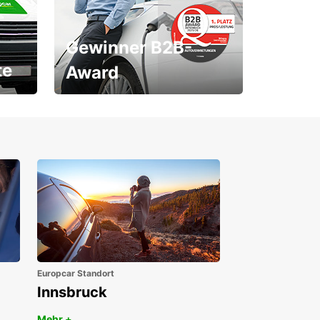
Gewinner B2B-
te
Award
1. Platz ÖGVS B2B-Award
Europcar Standort
Innsbruck
Mehr +