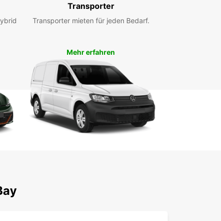
Transporter
tiven Angeboten für Ihren Besuch in Plettenberg
ybrid
Transporter mieten für jeden Bedarf.
Mehr erfahren
Bay