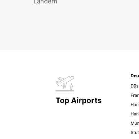
Ländern
Deu
Düs
Fran
Top Airports
Ham
Han
Mün
Stut