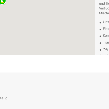
und fl
Verfü
Mietfa
Uns
Fle
Kom
Tra
24/
Ob Sie
Famili
benöti
Entde
umlie
oder 
Tempo
Unsere
rzeug
bei de
Frage
noch h