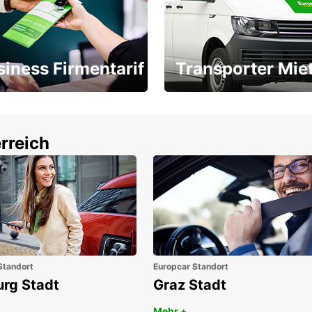
siness Firmentarif
Transporter Mie
Ihr Transporter für jeden
latz ÖGVS B2B-Award
Bedarf
rreich
Standort
Europcar Standort
urg Stadt
Graz Stadt
Mehr +