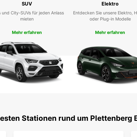
SUV
Elektro
attrak
Bay.
 und City-SUVs für jeden Anlass
Entdecken Sie unsere Elektro, H
mieten
oder Plug-in Modelle
Mehr erfahren
Mehr erfahren
testen Stationen rund um Plettenberg 