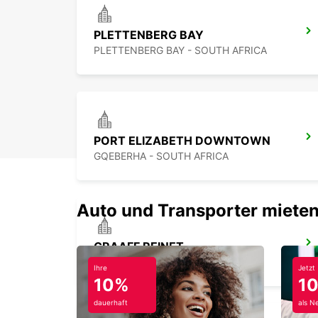
PLETTENBERG BAY
PLETTENBERG BAY - SOUTH AFRICA
PORT ELIZABETH DOWNTOWN
GQEBERHA - SOUTH AFRICA
Auto und Transporter mieten
GRAAFF REINET
GRAAFF-REINET - SOUTH AFRICA
Ihre
Jetzt
10%
1
dauerhaft
als N