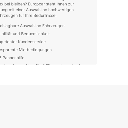
exibel bleiben? Europcar steht Ihnen zur
gung mit einer Auswahl an hochwertigen
hrzeugen für Ihre Bedürfnisse.
chlagbare Auswahl an Fahrzeugen
xibilität und Bequemlichkeit
petenter Kundenservice
nsparente Mietbedingungen
7 Pannenhilfe
 einen kompakten Stadtflitzer, ein geräumiges
enauto oder sogar ein robustes Geländefahrzeug
gen, Europcar hat das passende Angebot für Sie.
cken Sie die Schönheit von Plettenberg Bay und
genden Orten wie dem Robberg Nature Reserve
dem Tsitsikamma National Park in Ihrem eigenen
.
 freundlichen Mitarbeiter vor Ort stehen Ihnen
r Auswahl des richtigen Fahrzeugs und allen
n zur Fahrzeugvermietung zur Seite. Buchen Sie
eute online und profitieren Sie von unseren