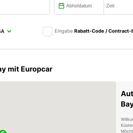
Eingabe
Rabatt-Code / Contract-
ay mit Europcar
Aut
Ba
Willko
Küsten
Möcht