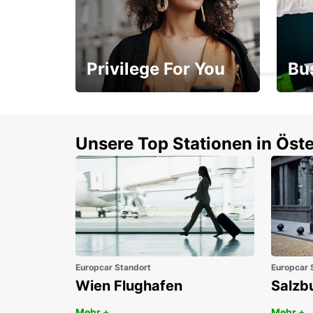
PAARL
PAARL - SOUTH AFRICA
Privilege For You
Bu
Mitgliedschaft mit
1. P
Vorteilen
Unsere Top Stationen in Öste
Europcar Standort
Europcar 
Wien Flughafen
Salzb
Mehr +
Mehr +