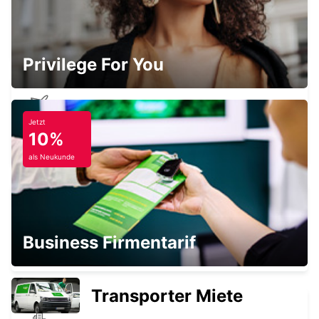
MARGATE AIRPORT
MARGATE - SOUTH AFRICA
Privilege For You
Jetzt
RICHARDS BAY FLGHF
10%
RICHARDS BAY - SOUTH AFRICA
als Neukunde
LADYSMITH
Business Firmentarif
LADYSMITH - SOUTH AFRICA
Transporter Miete