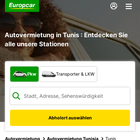
Autovermietung in Tunis : Entdecken Sie
alle unsere Stationen
Welche Art von Fahrzeug?
Pkw
Transporter & LKW
Abholort auswählen
Autovermietung
Autovermietung Tunisia
Tunis