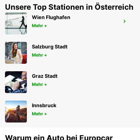
Unsere Top Stationen in Österreich
Wien Flughafen
HAUPTSITZ IN BRATISLAVA
Mehr +
BRATISLAVA - SLOVAK REPUBLIC
Salzburg Stadt
Mehr +
Graz Stadt
Mehr +
Innsbruck
Mehr +
Warum ein Auto bei Europcar