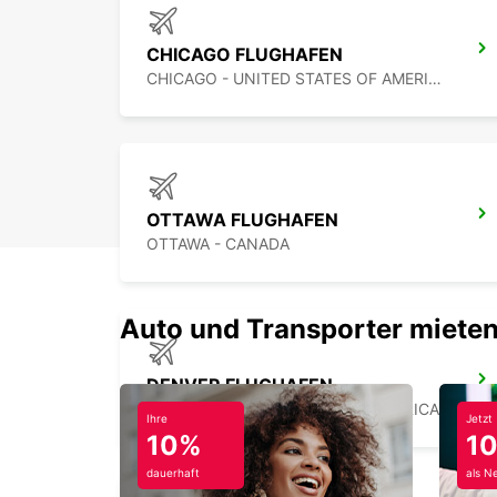
CHICAGO FLUGHAFEN
CHICAGO - UNITED STATES OF AMERICA
OTTAWA FLUGHAFEN
OTTAWA - CANADA
Auto und Transporter mieten
DENVER FLUGHAFEN
DENVER - UNITED STATES OF AMERICA
Ihre
Jetzt
10%
1
dauerhaft
als N