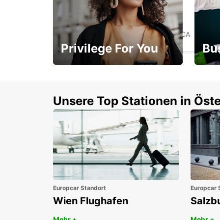
TAMPA FLUGHAFEN
TAMPA - UNITED STATES OF AMERICA
Privilege For You
Bu
Mitgliedschaft mit
1. P
Vorteilen
Unsere Top Stationen in Öste
Europcar Standort
Europcar 
Wien Flughafen
Salzb
Mehr +
Mehr +