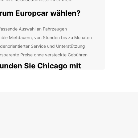
um Europcar wählen?
assende Auswahl an Fahrzeugen
xible Mietdauern, von Stunden bis zu Monaten
denorientierter Service und Unterstützung
nsparente Preise ohne versteckte Gebühren
unden Sie Chicago mit
opcar
ken Sie die faszinierende Stadt Chicago und ihre
swürdigkeiten mit Komfort und Bequemlichkeit.
 Sie ein Fahrzeug bei Europcar und genießen Sie
eise vom legendären Millennium Park bis zum
chen Navy Pier.
ere Filialen in Chicago