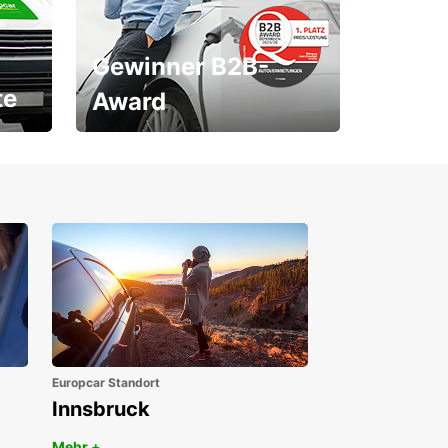
Gewinner B2B-
te
Award
1. Platz ÖGVS B2B-Award
Europcar Standort
Innsbruck
Mehr +