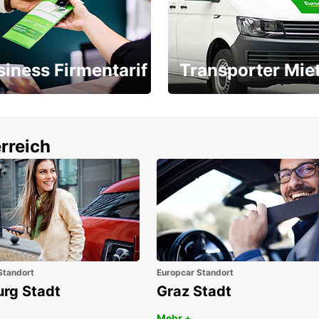
siness Firmentarif
Transporter Mie
Ihr Transporter für jeden
latz ÖGVS B2B-Award
Bedarf
rreich
Standort
Europcar Standort
urg Stadt
Graz Stadt
Mehr +