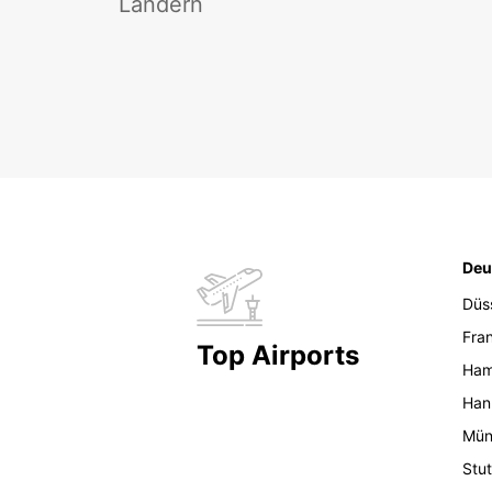
Ländern
Deu
Düs
Fran
Top Airports
Ham
Han
Mün
Stut