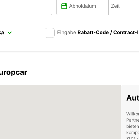
Eingabe
Rabatt-Code / Contract-
uropcar
Aut
Willk
Partne
biete
kompa
SUV, u