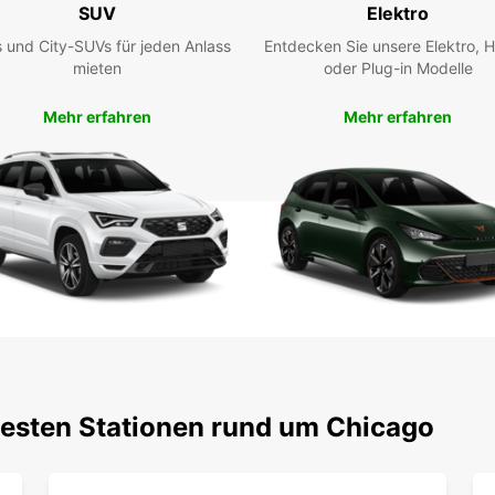
SUV
Elektro
Besuch
 und City-SUVs für jeden Anlass
Entdecken Sie unsere Elektro, H
erlebe
mieten
oder Plug-in Modelle
Fahrze
Stando
Mehr erfahren
Mehr erfahren
nahtlo
Buc
Eur
Planen
sicher
freuen
Ihnen 
ermög
testen Stationen rund um Chicago