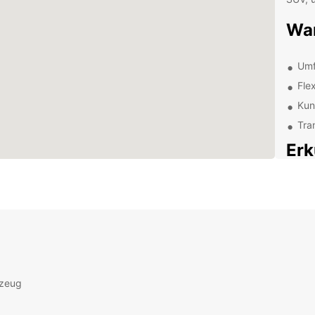
War
Umf
Fle
Kun
Tra
Erk
Eur
Entdec
Sehen
Mieten
Ihre R
ikonis
rzeug
Uns