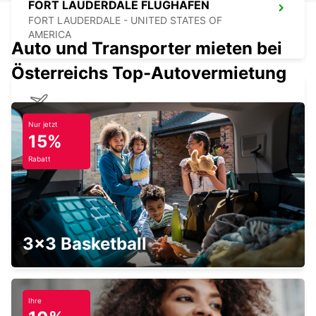
FORT LAUDERDALE FLUGHAFEN
FORT LAUDERDALE - UNITED STATES OF
AMERICA
Auto und Transporter mieten bei
Österreichs Top-Autovermietung
MIAMI FLUGHAFEN
Nur jetzt
15%
MIAMI - UNITED STATES OF AMERICA
Rabatt
ORLANDO FLUGHAFEN
3x3 Basketball
ORLANDO - UNITED STATES OF AMERICA
Ihre