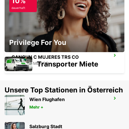
10%
CANCÚN C MUJERES GRAND
dauerhaft
PALLADIUM
CANCUN - MEXICO
Privilege For You
CANCUN C MUJERES TRS CO
Transporter Miete
CANCUN - MEXICO
Unsere Top Stationen in Österreich
Wien Flughafen
PUERTO JUAREZ
CANCUN QUINTANA ROO - MEXICO
Mehr +
Salzburg Stadt