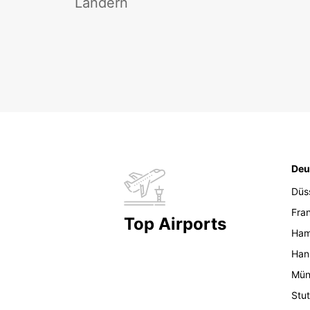
Ländern
Deu
Düs
Fran
Top Airports
Ham
Han
Mün
Stut