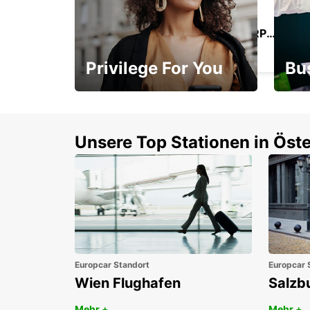
TAMPICO INTERNATIONAL AIRPORT
TAMPICO - MEXICO
Privilege For You
Bu
Mitgliedschaft mit
1. P
Vorteilen
Unsere Top Stationen in Öste
Europcar Standort
Europcar 
Wien Flughafen
Salzb
Mehr +
Mehr +