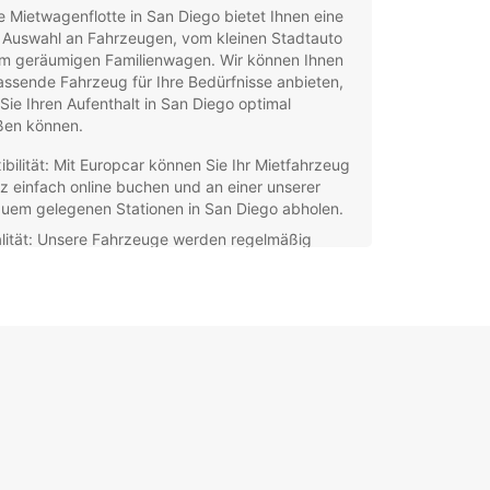
 Mietwagenflotte in San Diego bietet Ihnen eine
 Auswahl an Fahrzeugen, vom kleinen Stadtauto
um geräumigen Familienwagen. Wir können Ihnen
ssende Fahrzeug für Ihre Bedürfnisse anbieten,
Sie Ihren Aufenthalt in San Diego optimal
ßen können.
xibilität: Mit Europcar können Sie Ihr Mietfahrzeug
z einfach online buchen und an einer unserer
uem gelegenen Stationen in San Diego abholen.
lität: Unsere Fahrzeuge werden regelmäßig
artet und gereinigt, um Ihnen ein sicheres und
fortables Fahrerlebnis zu bieten.
denservice: Unser freundliches und kompetentes
m steht Ihnen jederzeit zur Verfügung, um Ihnen
 Fragen oder Anliegen weiterzuhelfen.
falt: Egal ob Sie einen Kleinwagen für die Stadt
r einen Geländewagen für Ausflüge in die
ebung benötigen, Europcar hat das passende
rzeug für Sie.
cken Sie San Diego mit Europcar und genießen