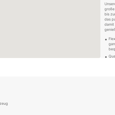
Unsere
große
bis z
das pa
damit 
genie
Fle
gan
beq
Qua
gew
kom
Kun
Tea
bei
Viel
ode
Umg
rzeug
Fah
Entde