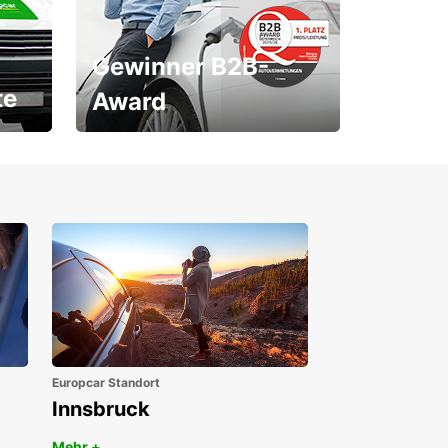
Gewinner B2B-
te
Award
1. Platz ÖGVS B2B-Award
Europcar Standort
Innsbruck
Mehr +