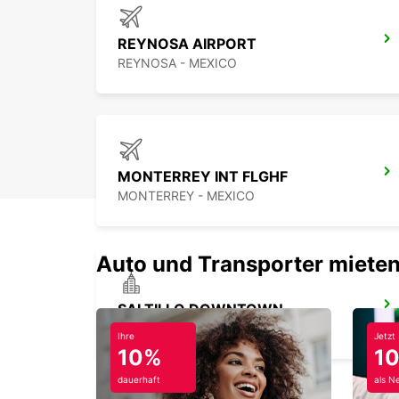
REYNOSA AIRPORT
REYNOSA - MEXICO
MONTERREY INT FLGHF
MONTERREY - MEXICO
Auto und Transporter mieten
SALTILLO DOWNTOWN
SALTILLO - MEXICO
Ihre
Jetzt
10%
1
dauerhaft
als N