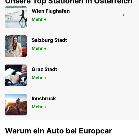
Unsere Top Stationen in Österreich
Wien Flughafen
OXFORD STADT
Mehr +
OXFORD - UNITED KINGDOM
Salzburg Stadt
Mehr +
Graz Stadt
Mehr +
Innsbruck
Mehr +
Warum ein Auto bei Europcar