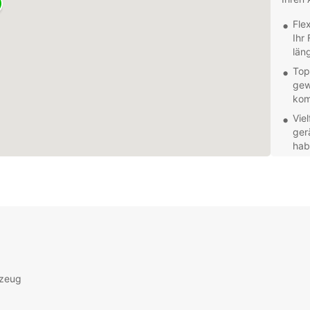
Fle
Ihr
län
Top
gew
kom
Vie
ger
hab
Kun
Tea
Ver
Tra
wor
Pre
Entde
Mietwa
rzeug
ein un