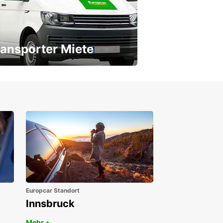
ansporter Miete
 Transporter für jeden Bedarf
Europcar Standort
Innsbruck
Mehr +