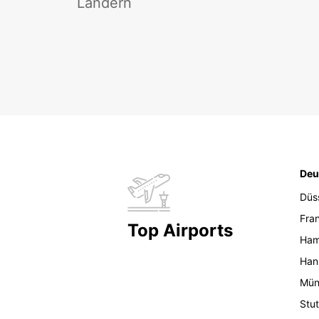
Ländern
Deu
Düs
Fran
Top Airports
Ham
Han
Mün
Stut