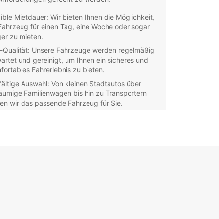
xible Mietdauer: Wir bieten Ihnen die Möglichkeit,
 Fahrzeug für einen Tag, eine Woche oder sogar
ger zu mieten.
-Qualität: Unsere Fahrzeuge werden regelmäßig
artet und gereinigt, um Ihnen ein sicheres und
fortables Fahrerlebnis zu bieten.
lfältige Auswahl: Von kleinen Stadtautos über
äumige Familienwagen bis hin zu Transportern
en wir das passende Fahrzeug für Sie.
denservice: Unser freundliches und kompetentes
m steht Ihnen bei Fragen oder Anliegen gerne zur
fügung.
nsparente Preise: Bei Europcar wissen Sie immer,
an Sie sind, dank unserer klaren und fairen
isgestaltung.
cken Sie Chester und die Umgebung mit einem
gen von Europcar. Wir freuen uns darauf, Ihnen
vergessliches Fahrerlebnis zu bieten!