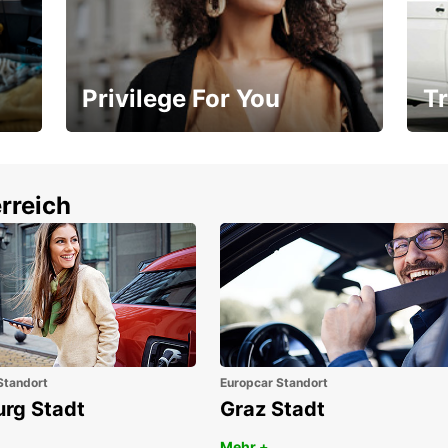
Privilege For You
Tr
Mitgliedschaft mit Vorteilen
Ihr
rreich
Standort
Europcar Standort
urg Stadt
Graz Stadt
Mehr +