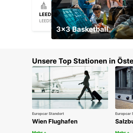
LEEDS
LEEDS - UNITED KINGDOM
3x3 Basketball
Ein Wochenendrabatt mit
Gutschein
Unsere Top Stationen in Öste
Europcar Standort
Europcar 
Wien Flughafen
Salzb
Mehr +
Mehr +