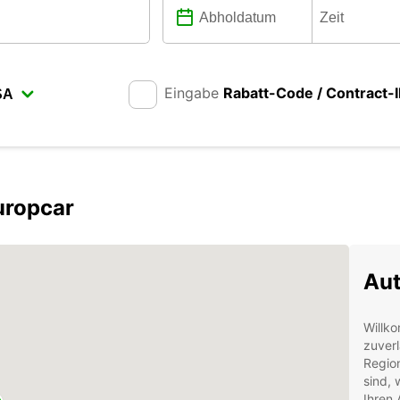
Eingabe
Rabatt-Code / Contract-
uropcar
Aut
Willko
zuverl
Region
sind, 
Ihren