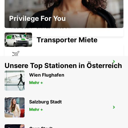
Privilege For You
ABERDEEN FLUGHAFEN
ABERDEEN - UNITED KINGDOM
Transporter Miete
INVERNESS FLUGHAFEN
Unsere Top Stationen in Österreich
INVERNESS - UNITED KINGDOM
Wien Flughafen
Mehr +
Salzburg Stadt
BERGEN APT FLESLAND MEET AND
Mehr +
GREET
BERGEN - NORWAY