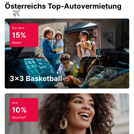
Österreichs Top-Autovermietung
SUMBURGH FLUGHAFEN SHETLAND
SUMBURGH - UNITED KINGDOM
Nur jetzt
15%
Rabatt
ORKNEY KIRKWALL
KIRKWALL - UNITED KINGDOM
3x3 Basketball
Ihre
10%
ORKNEY KIRKWALL FLUGHAFEN
KIRKWALL - UNITED KINGDOM
dauerhaft