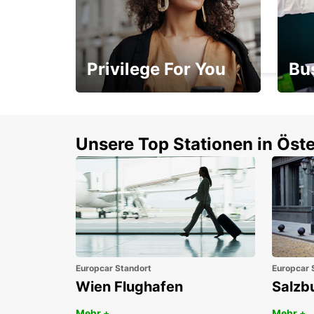
BIRMINGHAM NEWTOWN
BIRMINGHAM - UNITED KINGDOM
Privilege For You
Bu
Mitgliedschaft mit
1. P
Vorteilen
Unsere Top Stationen in Öste
Europcar Standort
Europcar 
Wien Flughafen
Salzb
Mehr +
Mehr +