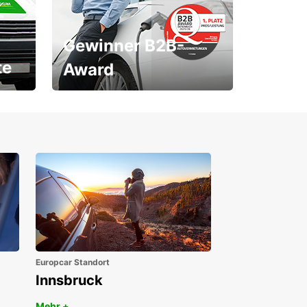
Gewinner B2B-
te
Award
1. Platz ÖGVS B2B-Award
Europcar Standort
Innsbruck
Mehr +