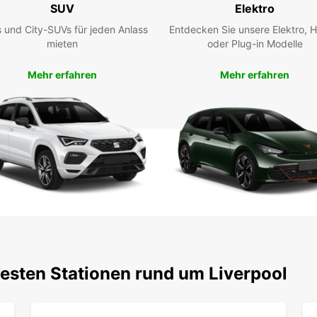
Ihrem 
SUV
Elektro
Ent
 und City-SUVs für jeden Anlass
Entdecken Sie unsere Elektro, H
mieten
oder Plug-in Modelle
Eur
Mehr erfahren
Mehr erfahren
Liverp
Kultur
Mietfa
Sehens
berühm
Wahrz
Unser
es ei
egal w
zuverl
Fahrze
Liverp
testen Stationen rund um Liverpool