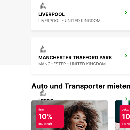
LIVERPOOL
LIVERPOOL - UNITED KINGDOM
MANCHESTER TRAFFORD PARK
MANCHESTER - UNITED KINGDOM
Auto und Transporter mieten
LEEDS
LEEDS - UNITED KINGDOM
Ihre
Jetzt
10%
1
dauerhaft
als N