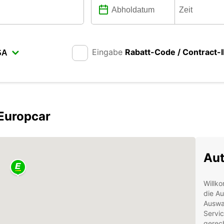
Eingabe
Rabatt-Code / Contract-
 Europcar
Aut
Willko
die Au
Auswa
Servic
gerec