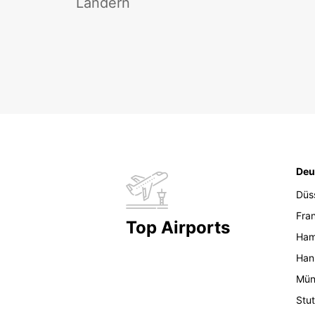
Ländern
Deu
Düs
Fran
Top Airports
Ham
Han
Mün
Stut