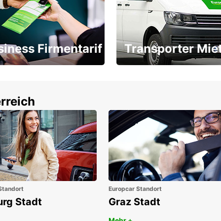
siness Firmentarif
Transporter Mie
Ihr Transporter für jeden
latz ÖGVS B2B-Award
Bedarf
rreich
Standort
Europcar Standort
urg Stadt
Graz Stadt
Mehr +