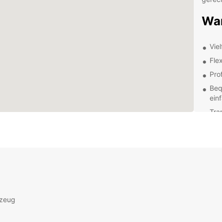
War
Vie
Fle
Pro
Beq
ein
Tra
Egal, 
Europ
Flotte
geräu
Transp
Unsere
Tat zu
rzeug
Ihre R
wichti