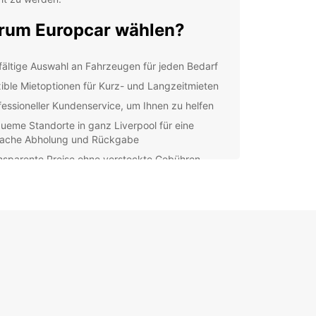
um Europcar wählen?
lfältige Auswahl an Fahrzeugen für jeden Bedarf
xible Mietoptionen für Kurz- und Langzeitmieten
fessioneller Kundenservice, um Ihnen zu helfen
ueme Standorte in ganz Liverpool für eine
fache Abholung und Rückgabe
nsparente Preise ohne versteckte Gebühren
ob Sie geschäftlich oder privat unterwegs sind,
car hat das passende Fahrzeug für Sie. Unsere
 reicht von kleinen Stadtautos bis hin zu
migen Familienfahrzeugen, SUVs und
ortern.
 erfahrenen Mitarbeiter stehen Ihnen mit Rat und
r Seite und helfen Ihnen, das perfekte Auto für
eise zu finden. Wir wissen, dass Flexibilität
g ist, deshalb bieten wir Mietoptionen, die zu