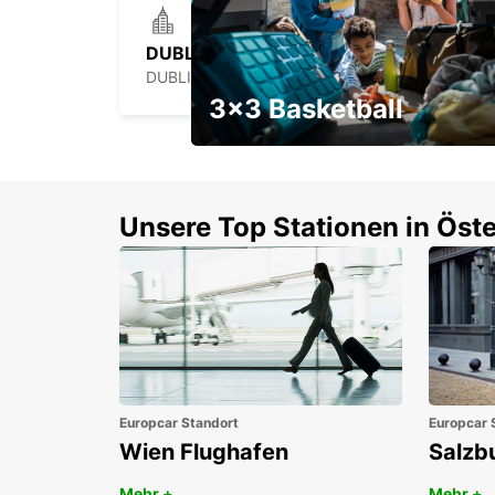
DUBLIN SPENCER DOCK
DUBLIN - IRELAND
3x3 Basketball
Ein Wochenendrabatt mit
Gutschein
Unsere Top Stationen in Öste
Europcar Standort
Europcar 
Wien Flughafen
Salzb
Mehr +
Mehr +