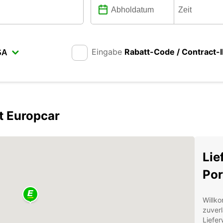
Eingabe
Rabatt-Code / Contract-
t Europcar
Lie
Po
Willk
zuverl
Liefer