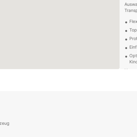
Auswa
Trans
Fle
Top
Pro
Ein
Opt
Kin
Unser 
passe
allen 
Sie di
unkom
mit E
rzeug