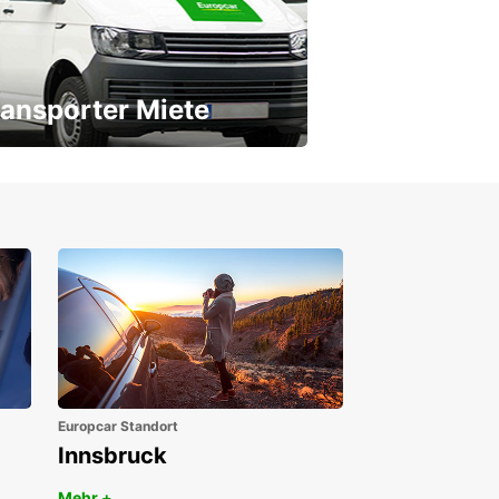
ansporter Miete
 Transporter für jeden Bedarf
Europcar Standort
Innsbruck
Mehr +