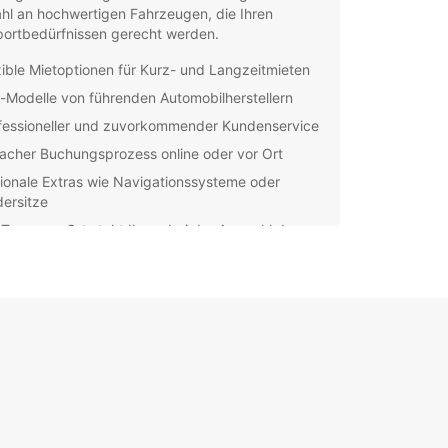
hl an hochwertigen Fahrzeugen, die Ihren
portbedürfnissen gerecht werden.
xible Mietoptionen für Kurz- und Langzeitmieten
-Modelle von führenden Automobilherstellern
fessioneller und zuvorkommender Kundenservice
facher Buchungsprozess online oder vor Ort
ionale Extras wie Navigationssysteme oder
dersitze
Team vor Ort steht Ihnen bei der Auswahl des
nden Lieferwagens zur Seite und kann Ihnen bei
Fragen oder Anliegen behilflich sein. Entdecken
e Vielfalt an Fahrzeugen und erleben Sie eine
plizierte und angenehme Mietwagen-Erfahrung
uropcar Portadown.