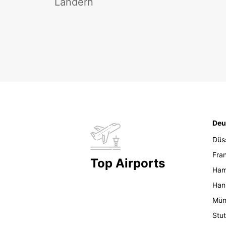
Ländern
Deu
Düs
Fran
Top Airports
Ham
Han
Mün
Stut