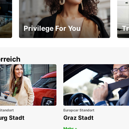
Privilege For You
Tr
Mitgliedschaft mit Vorteilen
Ihr
rreich
Standort
Europcar Standort
urg Stadt
Graz Stadt
Mehr +