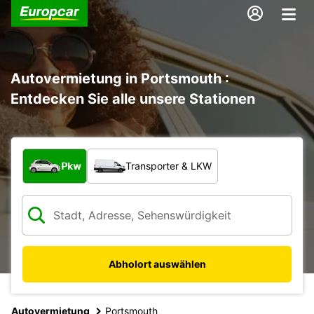
Autovermietung in Portsmouth :
Entdecken Sie alle unsere Stationen
Welche Art von Fahrzeug?
Pkw
Transporter & LKW
Abholort auswählen
Autovermietung
Portsmouth