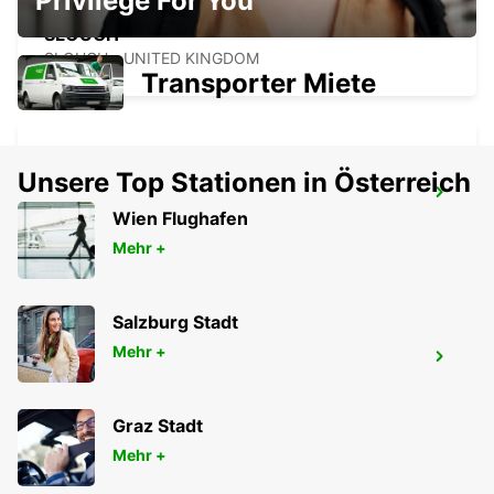
Privilege For You
SLOUGH
SLOUGH - UNITED KINGDOM
Transporter Miete
Unsere Top Stationen in Österreich
LONDON HEATHROW FLUGHAFEN
Wien Flughafen
LONDON - UNITED KINGDOM
Mehr +
Salzburg Stadt
Mehr +
LONDON KINGSTON UPON THAMES
KINGSTON UPON THAMES - UNITED KINGDOM
Graz Stadt
Mehr +