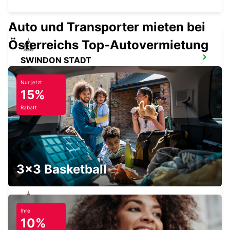
Auto und Transporter mieten bei
Österreichs Top-Autovermietung
SWINDON STADT
SWINDON - UNITED KINGDOM
Nur jetzt
15%
Rabatt
OXFORD STADT
OXFORD - UNITED KINGDOM
3x3 Basketball
Ihre
TREDEGAR STADT
10%
TREDEGAR - UNITED KINGDOM