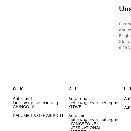
Uns
Europc
darunt
Flugh
Stand
eine V
wendi
für Ab
War
Zuv
C - K
K - L
L -
Fle
Auto- und
Auto- und
Aut
Lieferwagenvermietung in
Lieferwagenvermietung in
Kun
CHINGOLA
KITWE
Aut
Kos
KALUMBILA OFF AIRPORT
Auto und
Lieferwagenvermietung in
Zus
LIVINGSTONE
Kin
INTERNATIONAL