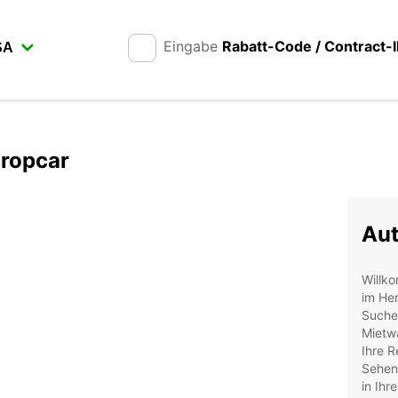
Eingabe
Rabatt-Code / Contract-
uropcar
Aut
Willk
im Her
Suche
Mietwa
Ihre R
Sehen
in Ihr