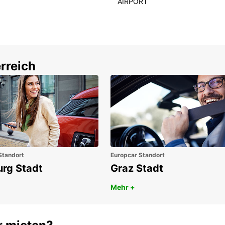
AIRPORT
Genieß
Europ
Beque
Sie no
attrak
rreich
Standort
Europcar Standort
urg Stadt
Graz Stadt
Mehr +