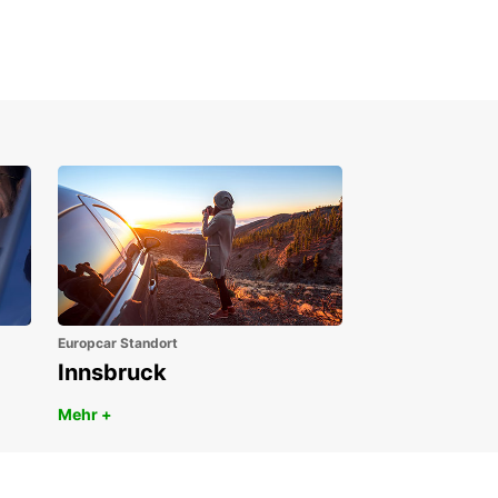
en Sie Ihre Reise durch Sambia in einem
car Mietwagen und erleben Sie Komfort und
mlichkeit während Ihrer Erkundungen. Buchen
ch heute und profitieren Sie von unseren
tiven Preisen und Angeboten.
Europcar Standort
Innsbruck
Mehr +