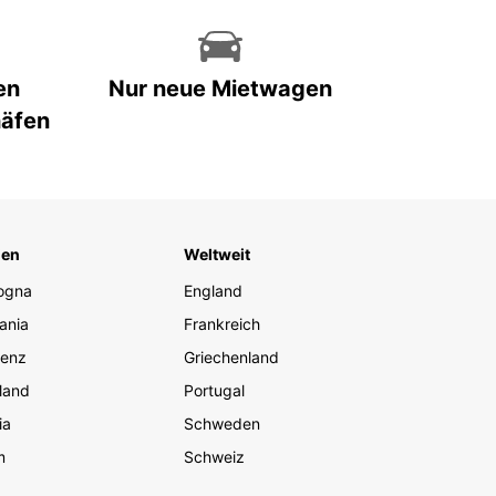
en
Nur neue Mietwagen
häfen
ien
Weltweit
ogna
England
ania
Frankreich
renz
Griechenland
land
Portugal
ia
Schweden
m
Schweiz