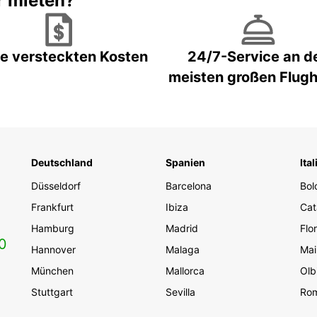
r mieten?
e versteckten Kosten
24/7-Service an d
meisten großen Flug
Deutschland
Spanien
Ital
Düsseldorf
Barcelona
Bol
Frankfurt
Ibiza
Cat
Hamburg
Madrid
Flo
0
Hannover
Malaga
Mai
München
Mallorca
Olb
Stuttgart
Sevilla
Ro