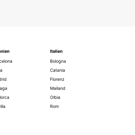
nien
Italien
celona
Bologna
za
Catania
rid
Florenz
aga
Mailand
lorca
Olbia
lla
Rom