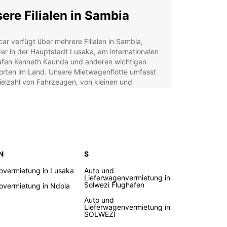
ere Filialen in Sambia
ar verfügt über mehrere Filialen in Sambia,
er in der Hauptstadt Lusaka, am internationalen
afen Kenneth Kaunda und anderen wichtigen
orten im Land. Unsere Mietwagenflotte umfasst
ielzahl von Fahrzeugen, von kleinen und
gen Autos bis hin zu geräumigen Geländewagen
enteuer im Busch.
um Europcar wählen?
erlässige Fahrzeuge in Top-Zustand
 N
S
xible Mietbedingungen
overmietung in Lusaka
Auto und
Lieferwagenvermietung in
denservice rund um die Uhr
Solwezi Flughafen
overmietung in Ndola
tenlose Stornierungsoptionen
Auto und
ätzliche Services wie GPS-Navigation und
Lieferwagenvermietung in
SOLWEZI
dersitze