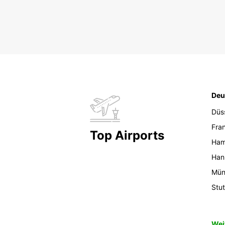
Deu
Düs
Fran
Top Airports
Ham
Han
Mün
Stut
Wei