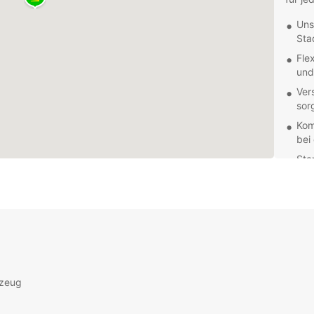
Uns
Sta
Fle
und
Ver
sor
Kom
bei
Sta
Zug
Entde
Mietw
Haupt
Sambi
Fahrze
Verein
rzeug
Lusaka
und ko