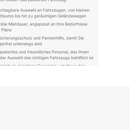
chlagbare Auswahl an Fahrzeugen, von kleinen
dtautos bis hin zu geräumigen Geländewagen
xible Mietdauer, angepasst an Ihre Bedürfnisse
 Pläne
sicherungsschutz und Pannenhilfe, damit Sie
genfrei unterwegs sind
petentes und freundliches Personal, das Ihnen
 der Auswahl des richtigen Fahrzeugs behilflich ist
ndorte in günstigen Gegenden, um Ihnen den
ang zu unseren Services zu erleichtern
cken Sie Lusaka und Umgebung mit einem
agen von Europcar. Ob Sie die pulsierende
stadt erkunden oder die atemberaubende Natur
as entdecken möchten, mit einem unserer
uge sind Sie immer mobil und flexibel.
baren Sie noch heute eine Autovermietung in
 bei Europcar und genießen Sie eine stressfreie
mfortable Reise in Sambia. Wir freuen uns