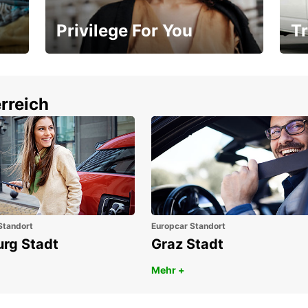
Privilege For You
Tr
Mitgliedschaft mit Vorteilen
Ihr
rreich
Standort
Europcar Standort
urg Stadt
Graz Stadt
Mehr +