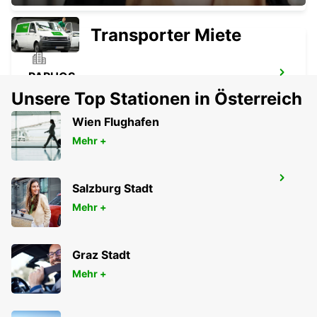
Transporter Miete
PAPHOS
PAPHOS - CYPRUS
Unsere Top Stationen in Österreich
Wien Flughafen
Mehr +
PROTARAS
Salzburg Stadt
PROTARAS - CYPRUS
Mehr +
Graz Stadt
Mehr +