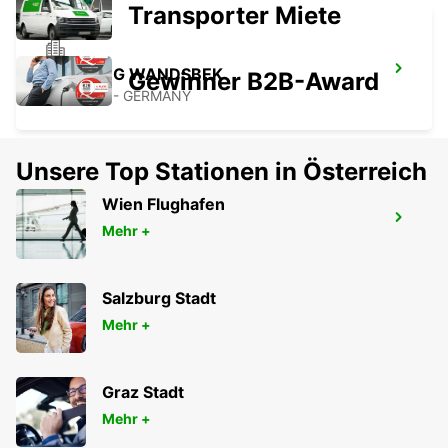
Transporter Miete
HAMBURG WANDSBEK
Gewinner B2B-Award
HAMBURG - GERMANY
Unsere Top Stationen in Österreich
Wien Flughafen
HAMBURG HAMMERBROOK
Mehr +
HAMBURG - GERMANY
Salzburg Stadt
Mehr +
Graz Stadt
Mehr +