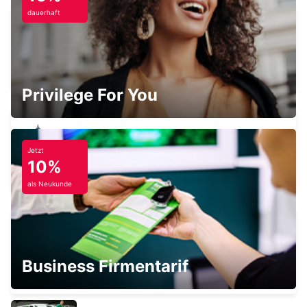
dauerhaft
NEUMÜNSTER
NEUMUENSTER - GERMANY
Privilege For You
Jetzt
HAMBURG HAUPTBAHNHOF
10%
HAMBURG - GERMANY
als Neukunde
HAMBURG HAUPTBAHNHOF
Business Firmentarif
HAMBURG - GERMANY