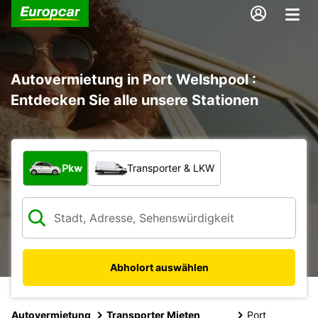
Autovermietung in Port Welshpool :
Entdecken Sie alle unsere Stationen
Welche Art von Fahrzeug?
Pkw
Transporter & LKW
Abholort auswählen
Autovermietung
Transporter Mieten
Port