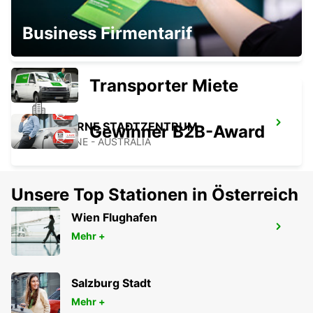
MELBOURNE SOUTHBANK
Business Firmentarif
SOUTHBANK - AUSTRALIA
Transporter Miete
MELBOURNE STADTZENTRUM
Gewinner B2B-Award
MELBOURNE - AUSTRALIA
Unsere Top Stationen in Österreich
Wien Flughafen
MELBOURNE THOMASTOWN
Mehr +
THOMASTOWN - AUSTRALIA
Salzburg Stadt
Mehr +