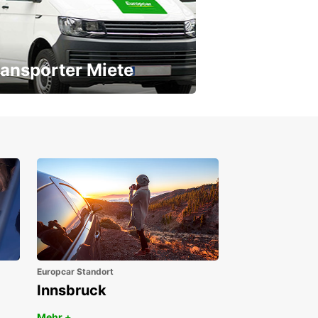
ansporter Miete
 Transporter für jeden Bedarf
Europcar Standort
Innsbruck
Mehr +