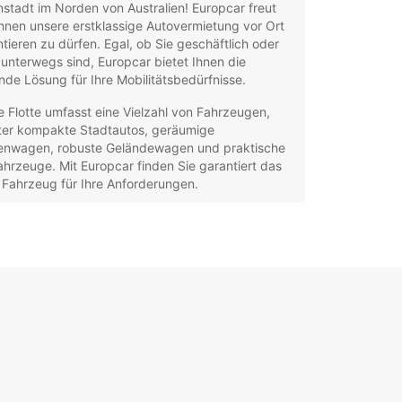
stadt im Norden von Australien! Europcar freut
Ihnen unsere erstklassige Autovermietung vor Ort
tieren zu dürfen. Egal, ob Sie geschäftlich oder
 unterwegs sind, Europcar bietet Ihnen die
de Lösung für Ihre Mobilitätsbedürfnisse.
 Flotte umfasst eine Vielzahl von Fahrzeugen,
ter kompakte Stadtautos, geräumige
ienwagen, robuste Geländewagen und praktische
hrzeuge. Mit Europcar finden Sie garantiert das
 Fahrzeug für Ihre Anforderungen.
xible Mietdauer für Ihre Bequemlichkeit
erlässige Fahrzeuge von führenden Herstellern
denservice rund um die Uhr für Ihre
erstützung
ätzliche Optionen wie Navigationssysteme und
ersitze erhältlich
ken Sie die Schönheit von Townsville City und
ung in Ihrem eigenen Tempo mit einem
hrzeug von Europcar. Genießen Sie die Freiheit,