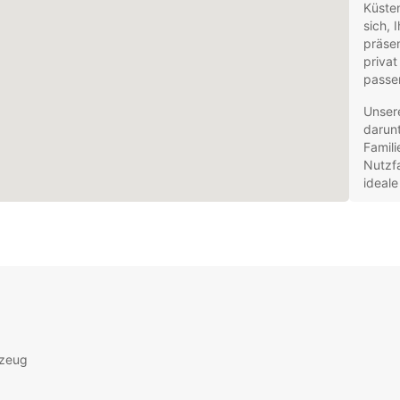
Küsten
sich, 
präsen
privat
passen
Unsere
darun
Famil
Nutzfa
ideale
Fle
Zuv
Kun
Unt
Zus
Kind
Entdec
rzeug
Umgeb
Mietfa