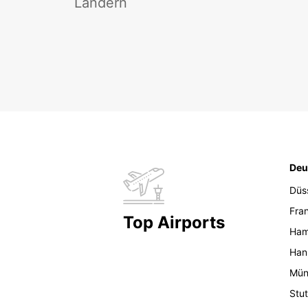
Ländern
Deu
Düs
Fran
Top Airports
Ham
Han
Mün
Stut