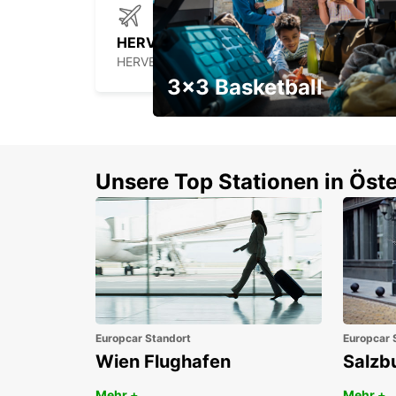
HERVEY BAY FLUGHAFEN
HERVEY BAY - AUSTRALIA
3x3 Basketball
Ein Wochenendrabatt mit
Gutschein
Unsere Top Stationen in Öste
Europcar Standort
Europcar 
Wien Flughafen
Salzb
Mehr +
Mehr +