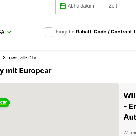
Eingabe
Rabatt-Code / Contract-
Townsville City
y mit Europcar
Wil
- E
Aut
Willko