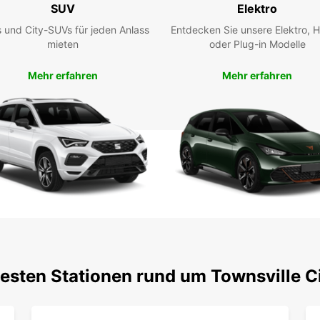
unabh
SUV
Elektro
Regio
 und City-SUVs für jeden Anlass
Entdecken Sie unsere Elektro, H
Unsere
mieten
oder Plug-in Modelle
jederz
richti
Mehr erfahren
Mehr erfahren
weiter
Ihr Mi
verläu
Worauf
Mietfa
erlebe
testen Stationen rund um Townsville C