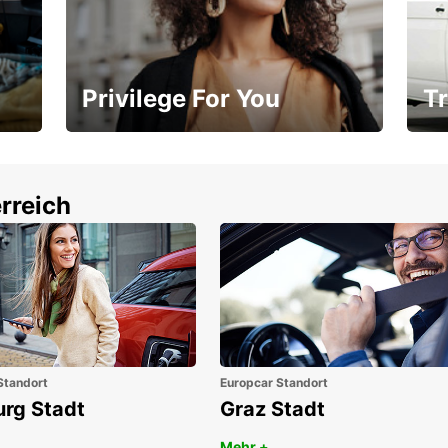
Privilege For You
Tr
Mitgliedschaft mit Vorteilen
Ihr
rreich
Standort
Europcar Standort
urg Stadt
Graz Stadt
Mehr +