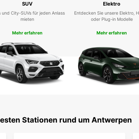
SUV
Elektro
 und City-SUVs für jeden Anlass
Entdecken Sie unsere Elektro, H
Unsere
mieten
oder Plug-in Modelle
und T
Ausfüh
Mehr erfahren
Mehr erfahren
inners
den U
Sie kö
bei de
Kon
Planen
brauc
Konta
in An
profes
Auswa
testen Stationen rund um Antwerpen
Bedürf