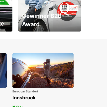
Gewinner B2B-
te
Award
1. Platz ÖGVS B2B-Award
Europcar Standort
Innsbruck
Mehr +