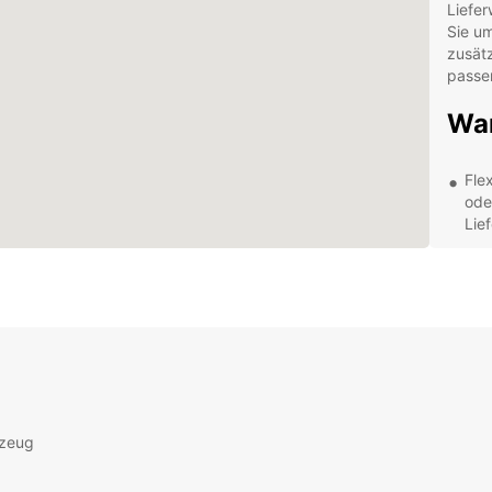
Liefer
Sie um
zusät
passe
Wa
Fle
ode
Lie
Top
reg
ang
Tra
ver
Sie
Umf
wel
rzeug
Rei
Uns