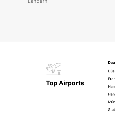
Ländern
Deu
Düs
Fran
Top Airports
Ham
Han
Mün
Stut