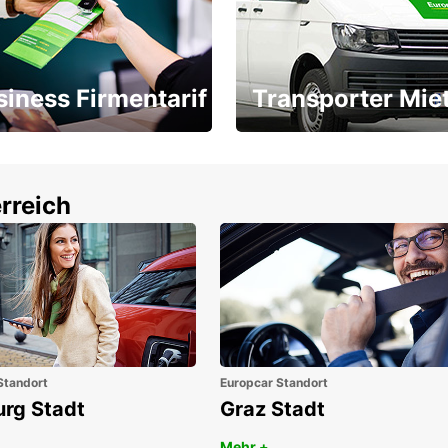
siness Firmentarif
Transporter Mie
Ihr Transporter für jeden
latz ÖGVS B2B-Award
Bedarf
rreich
Standort
Europcar Standort
urg Stadt
Graz Stadt
Mehr +