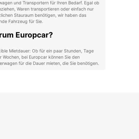
wagen und Transportern für Ihren Bedarf. Egal ob
ziehen, Waren transportieren oder einfach nur
zlichen Stauraum benötigen, wir haben das
nde Fahrzeug für Sie.
rum Europcar?
xible Mietdauer: Ob für ein paar Stunden, Tage
r Wochen, bei Europcar können Sie den
ferwagen für die Dauer mieten, die Sie benötigen.
-Qualität & Service: Unsere Fahrzeuge werden
elmäßig gewartet, um Ihnen eine sichere und
enehme Fahrt zu garantieren.
nsparente Preise: Bei Europcar gibt es keine
steckten Kosten. Sie wissen immer im Voraus, was
 bezahlen müssen.
angreiches Netzwerk: Mit über 160 Standorten
tweit sind wir immer in Ihrer Nähe, egal wo Ihre
se hingeht.
ere Flotte