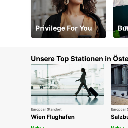
LILLE VILLENEUVE-D'ASCQ
VILLENEUVE D ASCQ - FRANCE
Privilege For You
Bu
Mitgliedschaft mit
1. P
Vorteilen
Unsere Top Stationen in Öste
Europcar Standort
Europcar 
Wien Flughafen
Salzb
Mehr +
Mehr +