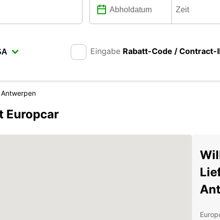
Eingabe
Rabatt-Code / Contract-
Antwerpen
t Europcar
Wil
Lie
An
Europc