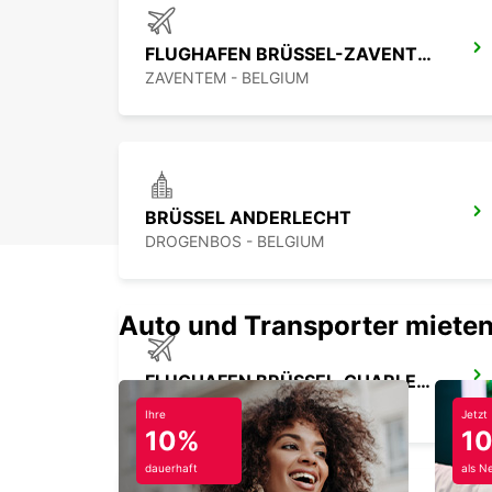
FLUGHAFEN BRÜSSEL-ZAVENTEM
ZAVENTEM - BELGIUM
BRÜSSEL ANDERLECHT
DROGENBOS - BELGIUM
Auto und Transporter mieten
FLUGHAFEN BRÜSSEL-CHARLEROI
GOSSELIES - BELGIUM
Ihre
Jetzt
10%
1
dauerhaft
als N