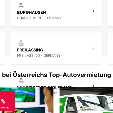
BURGHAUSEN
BURGHAUSEN - GERMANY
FREILASSING
FREILASSING - GERMANY
 bei Österreichs Top-Autovermietung
LANDSHUT ST. WOLFGANG
LANDSHUT - GERMANY
0%
eukunde