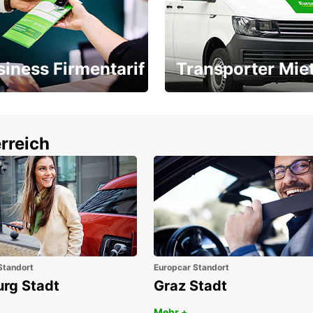
siness Firmentarif
Transporter Mie
Ihr Transporter für jeden
latz ÖGVS B2B-Award
Bedarf
rreich
Standort
Europcar Standort
urg Stadt
Graz Stadt
Mehr +