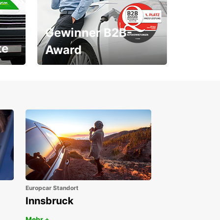
Gewinner B2B-
te
Award
1. Platz ÖGVS B2B-Award
Europcar Standort
Innsbruck
Mehr +