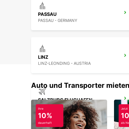
PASSAU
PASSAU - GERMANY
LINZ
LINZ-LEONDING - AUSTRIA
Auto und Transporter mieten
SALZBURG FLUGHAFEN
SALZBURG - AUSTRIA
Ihre
Jetzt
10%
1
dauerhaft
als N