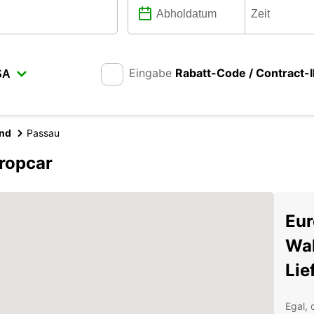
Eingabe
Rabatt-Code / Contract-
and
Passau
ropcar
Eur
Wah
Lie
Egal, 