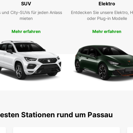
Passa
SUV
Elektro
Sie di
 und City-SUVs für jeden Anlass
Entdecken Sie unsere Elektro, H
entlan
mieten
oder Plug-in Modelle
bayeri
Buc
Mehr erfahren
Mehr erfahren
Lie
Pa
Warten
Ihren 
Ihnen
erstkl
Liefer
verläu
testen Stationen rund um Passau