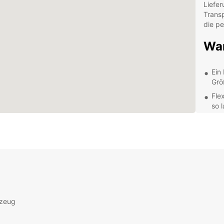
Liefer
Transp
die pe
War
Ein
Grö
Fle
so 
Kom
erf
Ein
Beq
Ent
ein
rzeug
Nutzen