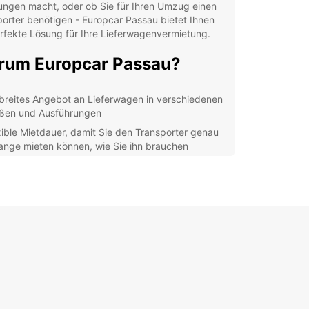
ungen macht, oder ob Sie für Ihren Umzug einen
orter benötigen - Europcar Passau bietet Ihnen
rfekte Lösung für Ihre Lieferwagenvermietung.
um Europcar Passau?
 breites Angebot an Lieferwagen in verschiedenen
ßen und Ausführungen
xible Mietdauer, damit Sie den Transporter genau
lange mieten können, wie Sie ihn brauchen
petenter Service und Unterstützung durch unser
ahrenes Team vor Ort
fache Buchung online oder telefonisch für Ihre
uemlichkeit
decken Sie Passau mit
em Mietlieferwagen
 Sie die Flexibilität eines Mietlieferwagens, um