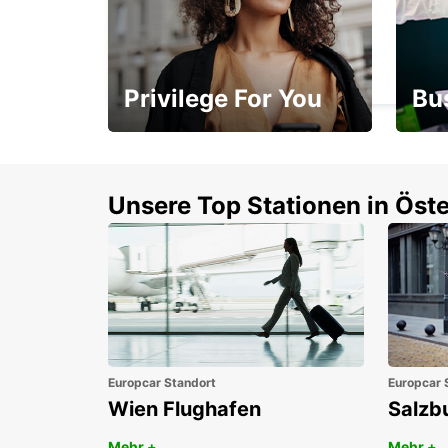
ERDING
ERDING - GERMANY
Privilege For You
Bu
Mitgliedschaft mit
1. P
Vorteilen
Unsere Top Stationen in Öste
Europcar Standort
Europcar 
Wien Flughafen
Salzb
Mehr +
Mehr +