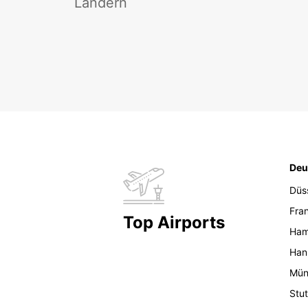
Ländern
Deu
Düs
Fran
Top Airports
Ham
Han
Mün
Stut