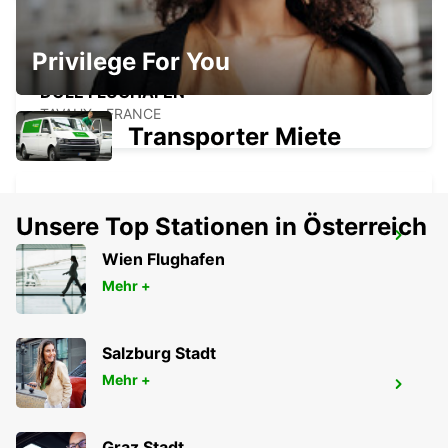
Privilege For You
DOLE FLUGHAFEN
TAVAUX - FRANCE
Transporter Miete
Unsere Top Stationen in Österreich
YVERDON, SENN AUTOMOBILES
Wien Flughafen
YVERDON LES BAINS - SWITZERLAND
Mehr +
Salzburg Stadt
Mehr +
MONTBELIARD
MONTBELIARD - FRANCE
Graz Stadt