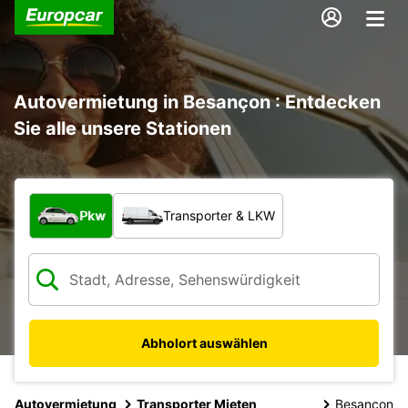
Autovermietung in Besançon : Entdecken
Sie alle unsere Stationen
Welche Art von Fahrzeug?
Pkw
Transporter & LKW
Abholort auswählen
Autovermietung
Transporter Mieten
Besancon