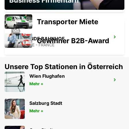
Business Firmentarif
LESPARRE-MEDOC - FRANCE
Transporter Miete
MARMANDE BAHNHOF
Gewinner B2B-Award
MARMANDE - FRANCE
Unsere Top Stationen in Österreich
Wien Flughafen
JONZAC
Mehr +
ST MARTIAL DE VITATERNE - FRANCE
Salzburg Stadt
Mehr +