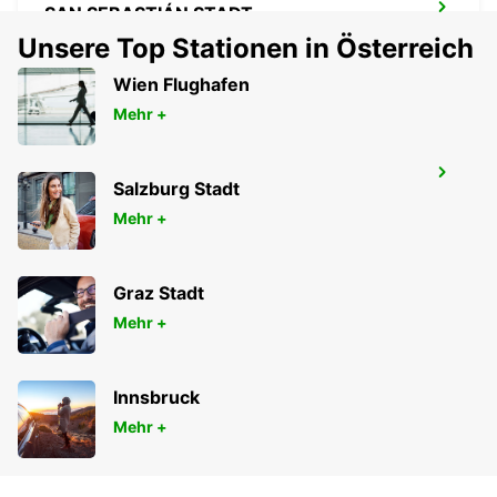
SAN SEBASTIÁN STADT
SAN SEBASTIAN - SPAIN
Unsere Top Stationen in Österreich
Wien Flughafen
Mehr +
PAU MAULEON
Salzburg Stadt
MAULEON - FRANCE
Mehr +
Graz Stadt
Mehr +
Innsbruck
Mehr +