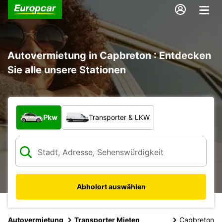
Autovermietung in Capbreton : Entdecken
Sie alle unsere Stationen
Welche Art von Fahrzeug?
Pkw
Transporter & LKW
Abholort auswählen
Autovermietung
Transporter Mieten
Capbreton