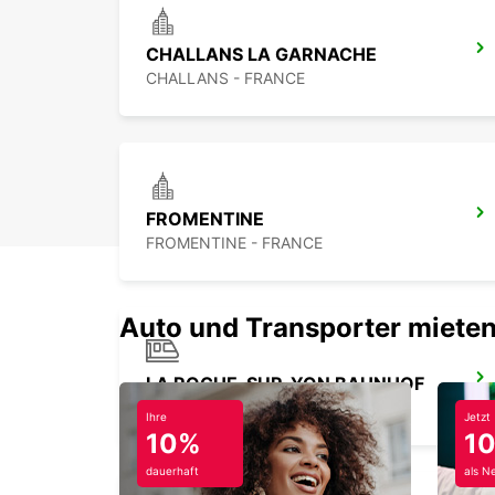
CHALLANS LA GARNACHE
CHALLANS - FRANCE
FROMENTINE
FROMENTINE - FRANCE
Auto und Transporter mieten
LA ROCHE-SUR-YON BAHNHOF
LA ROCHE SUR YON - FRANCE
Ihre
Jetzt
10%
1
dauerhaft
als N