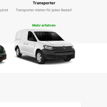
Transporter
ken Sie Challans und seine malerischen
ybrid
Transporter mieten für jeden Bedarf.
ung in Ihrem eigenen Tempo mit einem
agen von Europcar. Buchen Sie noch heute und
n Sie Ihre unvergessliche Reise!
Mehr erfahren