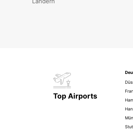
Ländern
Deu
Düs
Fran
Top Airports
Ham
Han
Mün
Stut