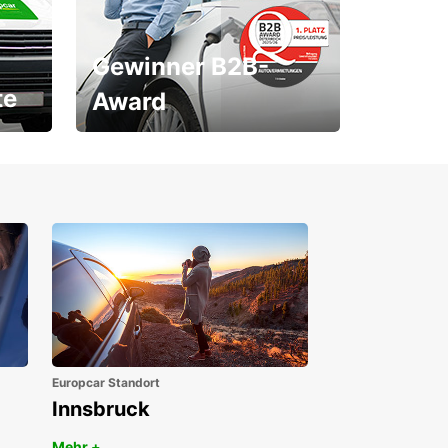
Gewinner B2B-
te
Award
1. Platz ÖGVS B2B-Award
Europcar Standort
Innsbruck
Mehr +