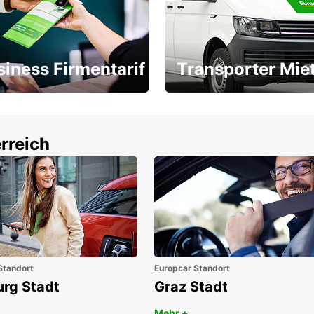
siness Firmentarif
Transporter Mie
Ihr Transporter für jeden
latz ÖGVS B2B-Award
Bedarf
rreich
Standort
Europcar Standort
urg Stadt
Graz Stadt
Mehr +