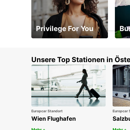
NANTES ZENTRUM
NANTES - FRANCE
Privilege For You
Bu
Mitgliedschaft mit
1. P
Vorteilen
Unsere Top Stationen in Öste
Europcar Standort
Europcar 
Wien Flughafen
Salzb
Mehr +
Mehr +