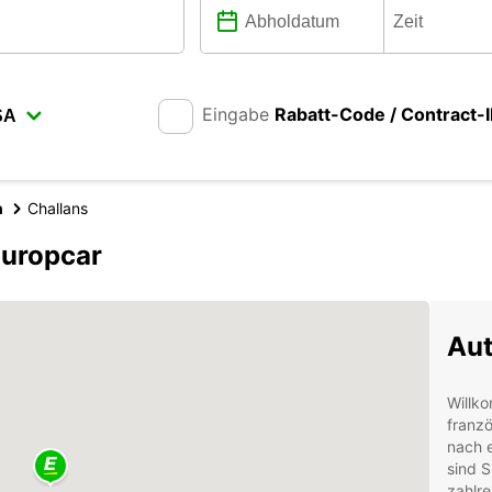
Eingabe
Rabatt-Code / Contract-
h
Challans
Europcar
Aut
Willko
franzö
nach e
sind S
zahlre