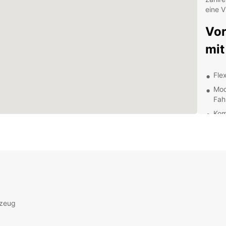
eine V
Vor
mit
Fle
Mod
Fah
Kom
Abw
Att
Kun
Unsere
Verfü
Fahrz
Egal, 
Famil
rzeug
Europc
Mobili