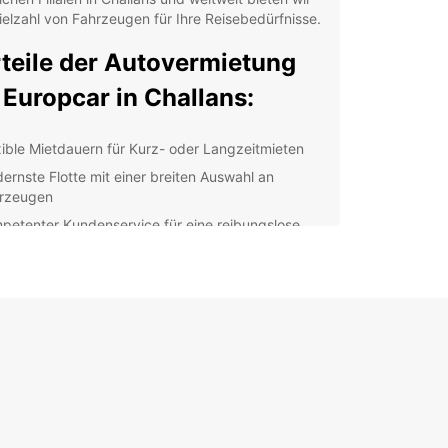
ielzahl von Fahrzeugen für Ihre Reisebedürfnisse.
teile der Autovermietung
 Europcar in Challans:
xible Mietdauern für Kurz- oder Langzeitmieten
ernste Flotte mit einer breiten Auswahl an
rzeugen
petenter Kundenservice für eine reibungslose
icklung
raktive Preise und spezielle Angebote für unsere
den
 erfahrenen Mitarbeiter vor Ort stehen Ihnen zur
gung, um Ihnen bei der Auswahl des passenden
eugs zu helfen und Ihre Fragen zu beantworten.
ob Sie geschäftlich unterwegs sind, mit der
ie verreisen oder die Gegend erkunden möchten,
ar bietet Ihnen die ideale Lösung für Ihre
tätsbedürfnisse.