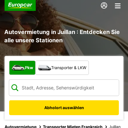
Autovermietung in Juillan : Entdecken Sie
alle unsere Stationen
Welche Art von Fahrzeug?
Pkw
Transporter & LKW
Abholort auswählen
Autovermietung
Transporter Mieten Frankreich
Juillan