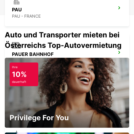
PAU
PAU - FRANCE
Auto und Transporter mieten bei
Österreichs Top-Autovermietung
PAUER BAHNHOF
PAU - FRANCE
Ihre
10%
dauerhaft
PAUER FLUGHAFEN
UZEIN - FRANCE
Privilege For You