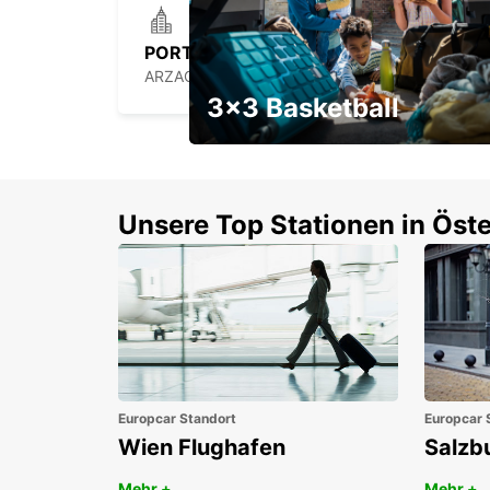
PORTO CERVO (SARDINIEN)
ARZACHENA - ITALY
3x3 Basketball
Ein Wochenendrabatt mit
Gutschein
Unsere Top Stationen in Öste
Europcar Standort
Europcar 
Wien Flughafen
Salzb
Mehr +
Mehr +