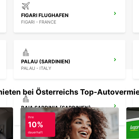
FIGARI FLUGHAFEN
FIGARI - FRANCE
PALAU (SARDINIEN)
PALAU - ITALY
mieten bei Österreichs Top-Autovermi
BAIA SARDINIA (SARDINIEN)
ARZACHENA - ITALY
Ihre
10%
dauerhaft