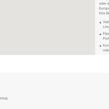
oder d
Europc
Ihre B
Vie
Lim
Fle
Por
Kun
ode
Ein
unse
Nutzen
Europc
Tempo
erlebe
rzeug