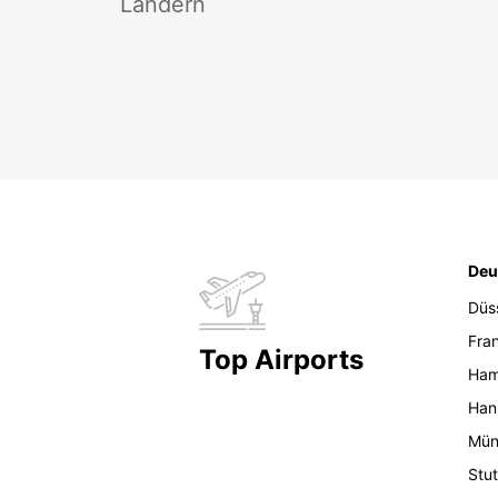
Ländern
Deu
Düs
Fran
Top Airports
Ham
Han
Mün
Stut