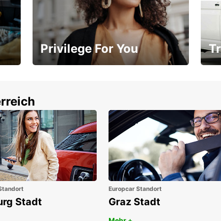
Privilege For You
Tr
Mitgliedschaft mit Vorteilen
Ihr
rreich
Standort
Europcar Standort
urg Stadt
Graz Stadt
Mehr +