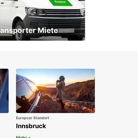
ansporter Miete
 Transporter für jeden Bedarf
Europcar Standort
Innsbruck
Mehr +