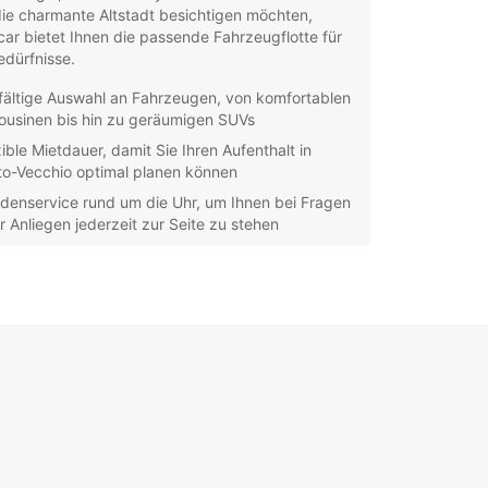
ie charmante Altstadt besichtigen möchten,
ar bietet Ihnen die passende Fahrzeugflotte für
edürfnisse.
lfältige Auswahl an Fahrzeugen, von komfortablen
ousinen bis hin zu geräumigen SUVs
xible Mietdauer, damit Sie Ihren Aufenthalt in
to-Vecchio optimal planen können
denservice rund um die Uhr, um Ihnen bei Fragen
r Anliegen jederzeit zur Seite zu stehen
facher Buchungsprozess online oder in einer
rer Filialen vor Ort
 Sie die Autovermietung in Porto-Vecchio von
ar, um die Schönheit Korsikas in Ihrem eigenen
 zu erkunden. Buchen Sie noch heute und
n Sie unvergessliche Momente auf der Insel!