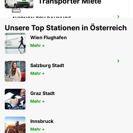
Transporter Miete
AVIGNON TGV BAHNHOF
AVIGNON - FRANCE
Unsere Top Stationen in Österreich
Wien Flughafen
Mehr +
AVIGNON COURTINE
Salzburg Stadt
AVIGNON - FRANCE
Mehr +
Graz Stadt
Mehr +
Innsbruck
Mehr +