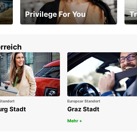
Privilege For You
Tr
Mitgliedschaft mit Vorteilen
Ihr
rreich
Standort
Europcar Standort
urg Stadt
Graz Stadt
Mehr +