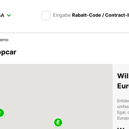
Eingabe
Rabatt-Code / Contract-
Ferno
opcar
Wil
Eur
Entde
umfas
Egal, 
Europc