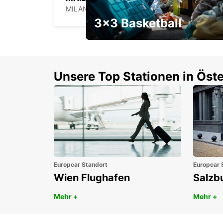
MILANO - ITALY
3x3 Basketball
Ein Wochenendrabatt mit
Gutschein
Unsere Top Stationen in Öste
Europcar Standort
Europcar 
Wien Flughafen
Salzb
Mehr +
Mehr +