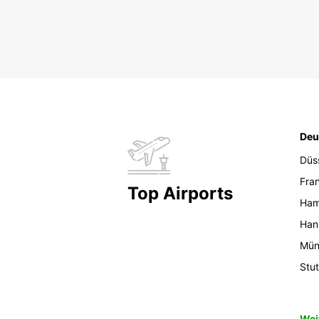
Deu
Düs
Fran
Top Airports
Ham
Han
Mün
Stut
Wei