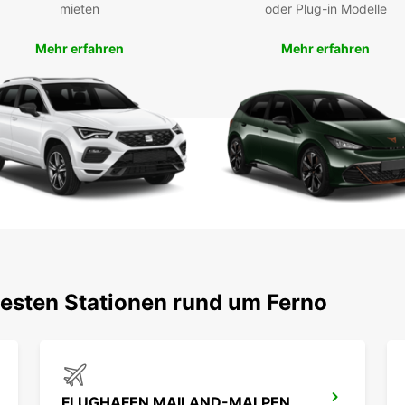
mieten
oder Plug-in Modelle
Famil
für Ih
gewart
Mehr erfahren
Mehr erfahren
komfor
Buc
Mie
Nutze
und si
Aufent
zur V
Sonder
testen Stationen rund um Ferno
FLUGHAFEN MAILAND-MALPENSA TERMINAL 2