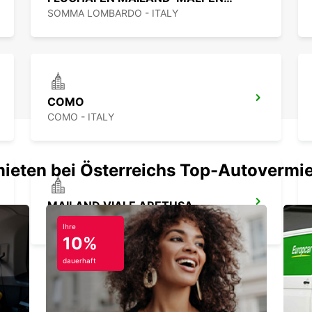
SOMMA LOMBARDO - ITALY
COMO
COMO - ITALY
mieten bei Österreichs Top-Autovermi
MAILAND VIALE ARETUSA
MILANO - ITALY
Ihre
10%
dauerhaft