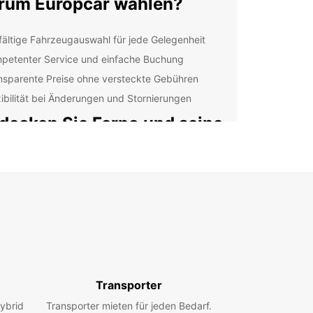
um Europcar wählen?
lfältige Fahrzeugauswahl für jede Gelegenheit
petenter Service und einfache Buchung
nsparente Preise ohne versteckte Gebühren
xibilität bei Änderungen und Stornierungen
decken Sie Ferno und seine
gebung
bietet eine Vielzahl von Sehenswürdigkeiten und
täten für Besucher jeden Alters. Mit einem
agen von Europcar können Sie die Umgebung in
 eigenen Tempo erkunden und die Schönheit der
 erleben.
ere Mietwagenflotte
Transporter
ybrid
ompakten Stadtautos bis hin zu geräumigen
Transporter mieten für jeden Bedarf.