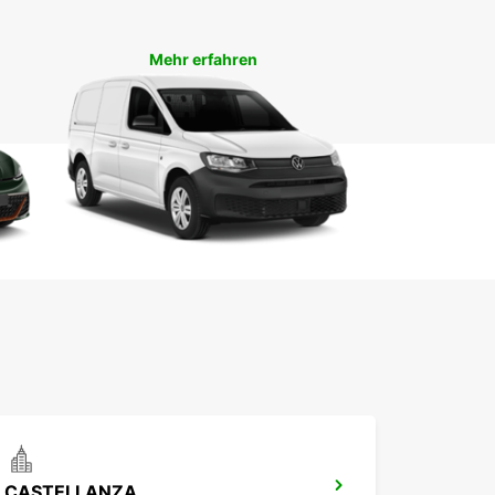
ienwagen, Europcar hat das passende Fahrzeug
re Bedürfnisse. Unsere Flotte wird regelmäßig
et und gereinigt, um Ihnen ein sicheres und
Mehr erfahren
tables Fahrerlebnis zu bieten.
hen Sie noch heute Ihren
twagen in Ferno
n Sie die einfache Online-Buchung von Europcar
chern Sie sich Ihr Wunschfahrzeug für Ihren
halt in Ferno. Unser Team steht Ihnen jederzeit
erfügung, um Ihnen bei Fragen oder
wünschen behilflich zu sein.
CASTELLANZA