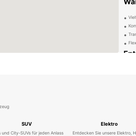
War
Vie
Kom
Tra
Fle
Ent
Um
Ferno 
Aktivi
Mietw
Ihrem
Region
rzeug
Uns
SUV
Elektro
 und City-SUVs für jeden Anlass
Entdecken Sie unsere Elektro, H
Von k