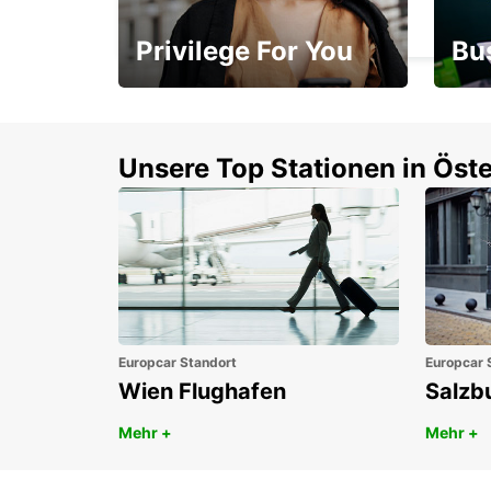
MONZA - ITALY
Privilege For You
Bu
Mitgliedschaft mit
1. P
Vorteilen
Unsere Top Stationen in Öste
Europcar Standort
Europcar 
Wien Flughafen
Salzb
Mehr +
Mehr +