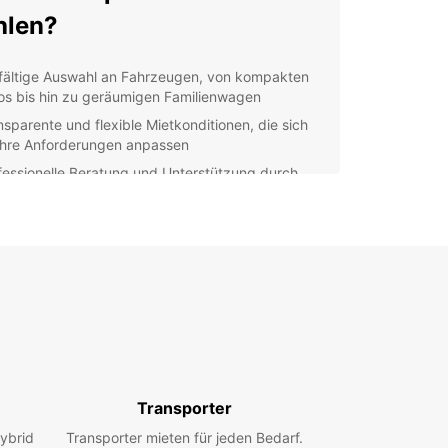
hlen?
lfältige Auswahl an Fahrzeugen, von kompakten
os bis hin zu geräumigen Familienwagen
nsparente und flexible Mietkonditionen, die sich
Ihre Anforderungen anpassen
fessionelle Beratung und Unterstützung durch
er kompetentes Team vor Ort
facher Buchungsprozess und bequeme Abhol-
 Rückgabeoptionen
erlässige Fahrzeuge, regelmäßig gewartet und
it für Ihre Fahrt
decken Sie Lodi mit Ihrem
etwagen
Transporter
eine charmante Stadt mit Geschichte und Kultur,
 zahlreiche Sehenswürdigkeiten und Attraktionen,
ybrid
Transporter mieten für jeden Bedarf.