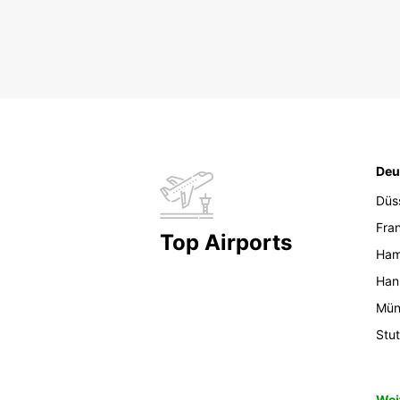
Deu
Düs
Fran
Top Airports
Ham
Han
Mün
Stut
Wei