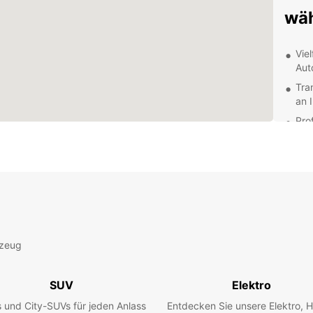
wä
Vie
Aut
Tra
an 
Pro
uns
Ein
und
Zuv
bere
Ent
rzeug
Mi
SUV
Elektro
Lodi, 
bietet
 und City-SUVs für jeden Anlass
Entdecken Sie unsere Elektro, H