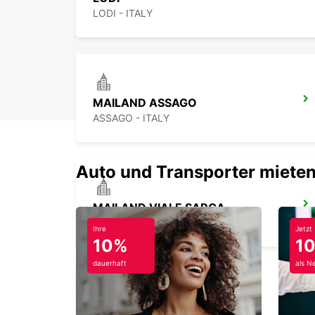
LODI - ITALY
MAILAND ASSAGO
ASSAGO - ITALY
Auto und Transporter mieten
MAILAND VIALE SARCA
MILANO - ITALY
Ihre
Jetzt
10%
1
dauerhaft
als N
MONZA