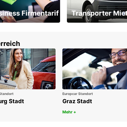
siness Firmentarif
Transporter Mie
Ihr Transporter für jeden
latz ÖGVS B2B-Award
Bedarf
rreich
Standort
Europcar Standort
urg Stadt
Graz Stadt
Mehr +