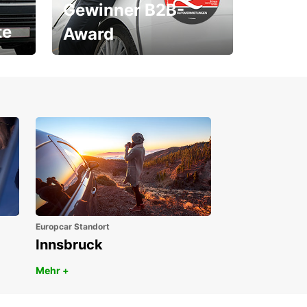
Gewinner B2B-
te
Award
1. Platz ÖGVS B2B-Award
Europcar Standort
Innsbruck
Mehr +