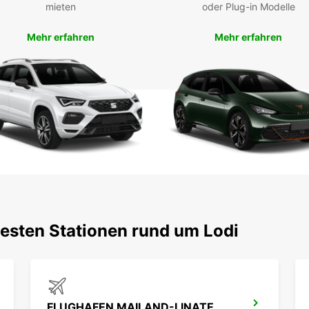
die S
mieten
oder Plug-in Modelle
Von hi
Landsc
Mehr erfahren
Mehr erfahren
Buc
Mie
Entdec
Lodi m
Kompr
und er
Fahrz
testen Stationen rund um Lodi
FLUGHAFEN MAILAND-LINATE