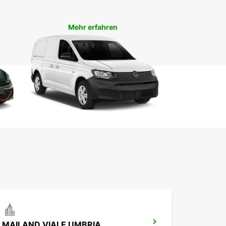
ie mit Ihrem Europcar-Fahrzeug erkunden können.
storischen Gebäuden bis hin zu malerischen
haften, Lodi hat für jeden etwas zu bieten.
Mehr erfahren
hen Sie jetzt Ihren
twagen in Lodi
ken Sie die Vorzüge einer Autovermietung in
it Europcar und planen Sie Ihre Reise ohne
omisse. Buchen Sie noch heute Ihren Mietwagen
leben Sie die Freiheit, die Ihnen nur ein eigenes
eug bieten kann.
MAILAND VIALE UMBRIA