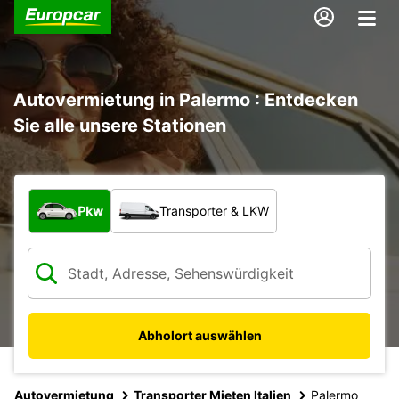
Autovermietung in Palermo : Entdecken
Sie alle unsere Stationen
Welche Art von Fahrzeug?
Pkw
Transporter & LKW
Abholort auswählen
Autovermietung
Transporter Mieten Italien
Palermo