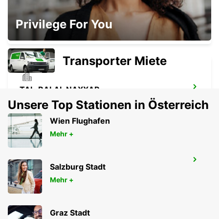
SYRAKUS (SIZILIEN)
Privilege For You
SIRACUSA - ITALY
Transporter Miete
TAL-BALAL NAXXAR
IKLIN - MALTA
Unsere Top Stationen in Österreich
Wien Flughafen
Mehr +
FLUGHAFEN LAMEZIA
Salzburg Stadt
LAMEZIA TERME - ITALY
Mehr +
Graz Stadt