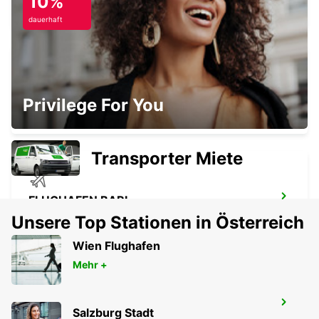
10%
BARI - ITALY
dauerhaft
NOCERA INFERIORE
Privilege For You
NOCERA INFERIORE - ITALY
Transporter Miete
FLUGHAFEN BARI
BARI - ITALY
Unsere Top Stationen in Österreich
Wien Flughafen
Mehr +
FLUGHAFEN BRINDISI
Salzburg Stadt