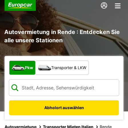
Autovermietung in Rende : Entdecken Sie
alle unsere Stationen
Welche Art von Fahrzeug?
Pkw
Transporter & LKW
Abholort auswählen
Autovermietung
Transporter Mieten Italien
Rende