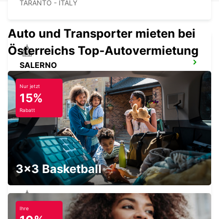
TARANTO - ITALY
Auto und Transporter mieten bei
Österreichs Top-Autovermietung
SALERNO
SALERNO - ITALY
Nur jetzt
15%
Rabatt
LECCE
LECCE - ITALY
3x3 Basketball
Ihre
BARI