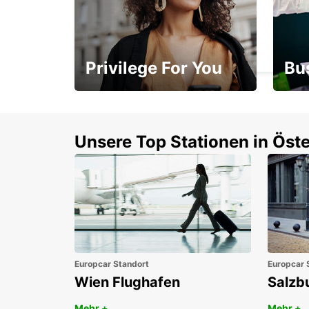
SCANDINAVIAN MOUNTAINS
SALEN - SWEDEN
Privilege For You
Bu
Mitgliedschaft mit
1. P
Vorteilen
Unsere Top Stationen in Öste
Europcar Standort
Europcar 
Wien Flughafen
Salzb
Mehr +
Mehr +