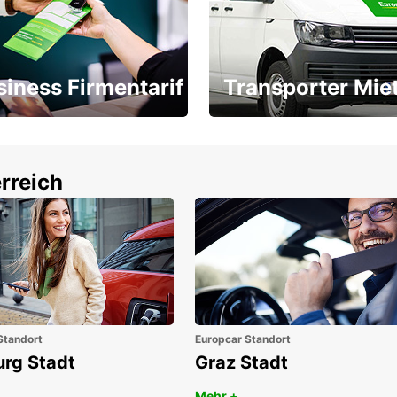
siness Firmentarif
Transporter Mie
Ihr Transporter für jeden
latz ÖGVS B2B-Award
Bedarf
rreich
Standort
Europcar Standort
urg Stadt
Graz Stadt
Mehr +