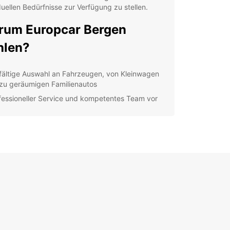
duellen Bedürfnisse zur Verfügung zu stellen.
um Europcar Bergen
hlen?
lfältige Auswahl an Fahrzeugen, von Kleinwagen
 zu geräumigen Familienautos
fessioneller Service und kompetentes Team vor
nsparente Preise ohne versteckte Gebühren
xible Mietoptionen, um Ihren Anforderungen
echt zu werden
hen Sie jetzt Ihr Auto in
rgen
cken Sie die wunderschöne Stadt und die
eraubende Natur Norwegens mit einem