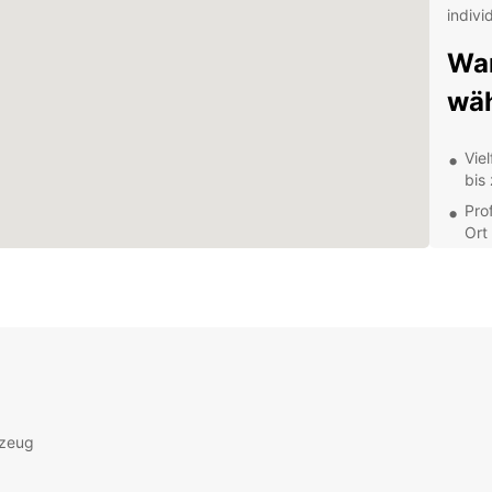
indivi
War
wä
Vie
bis
Pro
Ort
Tra
Fle
ger
Buc
Be
rzeug
Entde
atemb