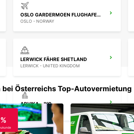
OSLO GARDERMOEN FLUGHAFEN TREFFPUNK
OSLO - NORWAY
LERWICK FÄHRE SHETLAND
LERWICK - UNITED KINGDOM
 bei Österreichs Top-Autovermietung
ARVIKA - IKC
ARVIKA - SWEDEN
0%
eukunde