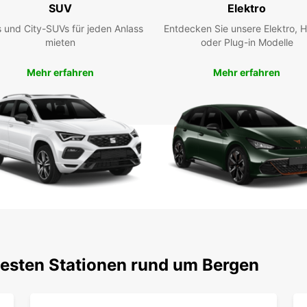
Mietw
SUV
Elektro
geschä
 und City-SUVs für jeden Anlass
Entdecken Sie unsere Elektro, H
planen
mieten
oder Plug-in Modelle
Unsere
und he
Mehr erfahren
Mehr erfahren
Fahrze
stres
testen Stationen rund um Bergen