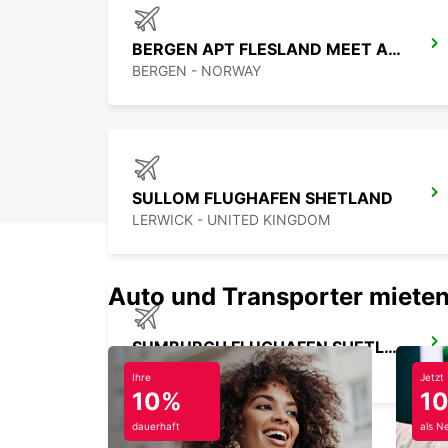
BERGEN APT FLESLAND MEET AND GREET
BERGEN - NORWAY
SULLOM FLUGHAFEN SHETLAND
LERWICK - UNITED KINGDOM
Auto und Transporter mieten
SUMBURGH FLUGHAFEN SHETLAND
SUMBURGH - UNITED KINGDOM
Ihre
Jetzt
10%
1
dauerhaft
als N