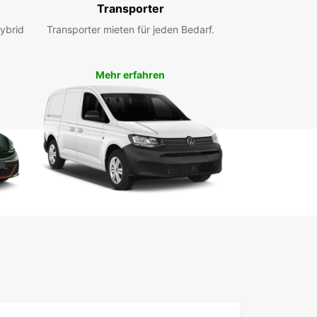
agen von Europcar Bergen. Egal, ob Sie
Transporter
ftlich unterwegs sind oder einen Familienurlaub
ybrid
, wir haben das passende Fahrzeug für Sie.
Transporter mieten für jeden Bedarf.
 lokalen Experten stehen Ihnen gerne zur Seite
lfen Ihnen bei der Auswahl des richtigen
Mehr erfahren
ugs für Ihre Bedürfnisse. Genießen Sie eine
sfreie und angenehme Reise mit Europcar Bergen.