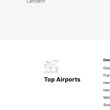
Ländern
Deu
Düs
Fran
Top Airports
Ham
Han
Mün
Stut