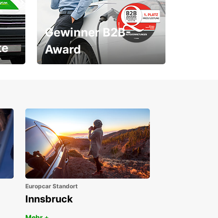
Gewinner B2B-
te
Award
1. Platz ÖGVS B2B-Award
Europcar Standort
Innsbruck
Mehr +