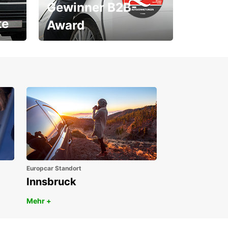
Gewinner B2B-
te
Award
1. Platz ÖGVS B2B-Award
Europcar Standort
Innsbruck
Mehr +