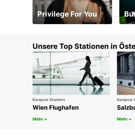
LISBOA - PORTUGAL
Privilege For You
Bu
Mitgliedschaft mit
1. P
Vorteilen
Unsere Top Stationen in Öste
Europcar Standort
Europcar 
Wien Flughafen
Salzb
Mehr +
Mehr +