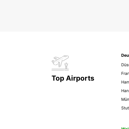
Deu
Düs
Fran
Top Airports
Ham
Han
Mün
Stut
Wei