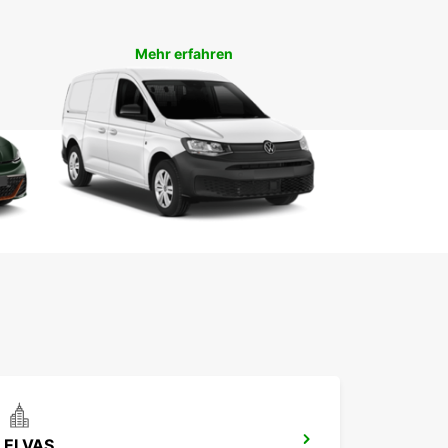
und profitieren Sie von unserem erstklassigen
e und unserer langjährigen Erfahrung. Buchen Sie
eute Ihren Lieferwagen und genießen Sie eine
Mehr erfahren
sfreie und angenehme Transporterfahrung mit
car.
ELVAS