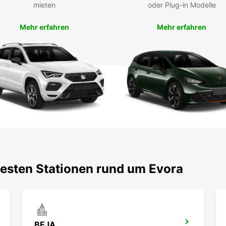
Évora 
mieten
oder Plug-in Modelle
Servic
noch h
Mehr erfahren
Mehr erfahren
stres
Europ
testen Stationen rund um Evora
BEJA