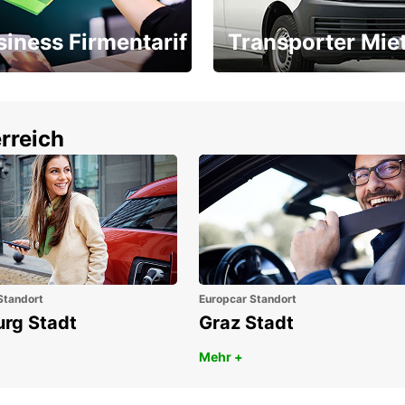
siness Firmentarif
Transporter Mie
Ihr Transporter für jeden
latz ÖGVS B2B-Award
Bedarf
rreich
Standort
Europcar Standort
urg Stadt
Graz Stadt
Mehr +