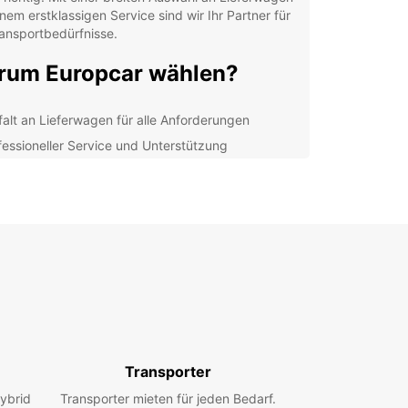
nem erstklassigen Service sind wir Ihr Partner für
ransportbedürfnisse.
um Europcar wählen?
lfalt an Lieferwagen für alle Anforderungen
fessioneller Service und Unterstützung
xible Mietbedingungen und faire Preise
ueme Online-Buchung und Reservierung
 lokalen Agenturen in Évora stehen Ihnen
eit zur Verfügung, um Ihnen bei der Auswahl des
ten Lieferwagens zu helfen und sicherzustellen,
hre Transportbedürfnisse optimal erfüllt werden.
hen Sie noch heute Ihren
ferwagen bei Europcar!
Transporter
cken Sie die besten Lieferwagenvermietungen in
ybrid
Transporter mieten für jeden Bedarf.