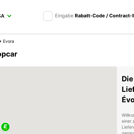
Eingabe
Rabatt-Code / Contract-
Evora
opcar
Die
Lie
Évo
Willk
einer
Liefer
genau 