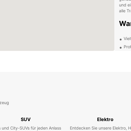
und ei
alle T
War
Vie
Pro
Fle
Beq
Unsere
jederz
perfek
dass I
Buc
rzeug
Lie
SUV
Elektro
Entde
 und City-SUVs für jeden Anlass
Entdecken Sie unsere Elektro, H