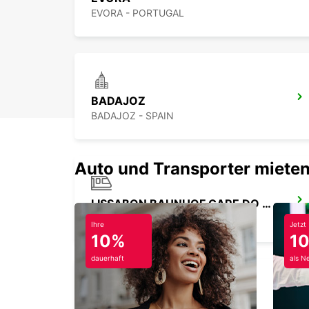
EVORA - PORTUGAL
BADAJOZ
BADAJOZ - SPAIN
Auto und Transporter mieten
LISSABON BAHNHOF GARE DO ORIENTE
LISBOA - PORTUGAL
Ihre
Jetzt
10%
1
dauerhaft
als N
LISSABON ALAMEDA